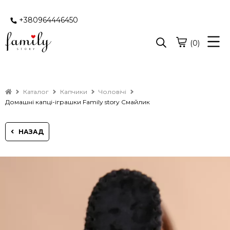
+380964446450
(0)
Каталог
Капчики
Чоловічі
Домашні капці-іграшки Family story Смайлик
НАЗАД