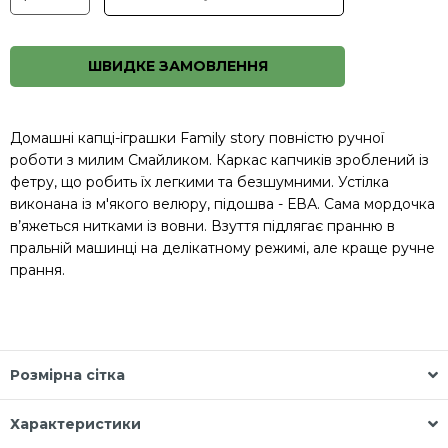
ШВИДКЕ ЗАМОВЛЕННЯ
Домашні капці-іграшки Family story повністю ручної
роботи з милим Смайликом. Каркас капчиків зроблений із
фетру, що робить їх легкими та безшумними. Устілка
виконана із м'якого велюру, підошва - ЕВА. Сама мордочка
в’яжеться нитками із вовни. Взуття підлягає пранню в
пральній машинці на делікатному режимі, але краще ручне
прання.
Розмірна сітка
Характеристики