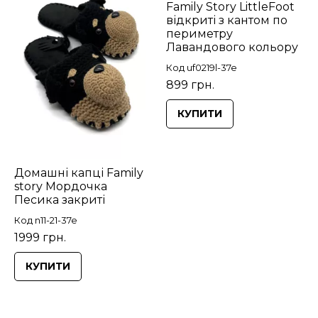
Family Story LittleFoot
відкриті з кантом по
периметру
Лавандового кольору
Код uf0219l-37e
899 грн.
КУПИТИ
Домашні капці Family
story Мордочка
Песика закриті
Код n11-21-37e
1999 грн.
КУПИТИ