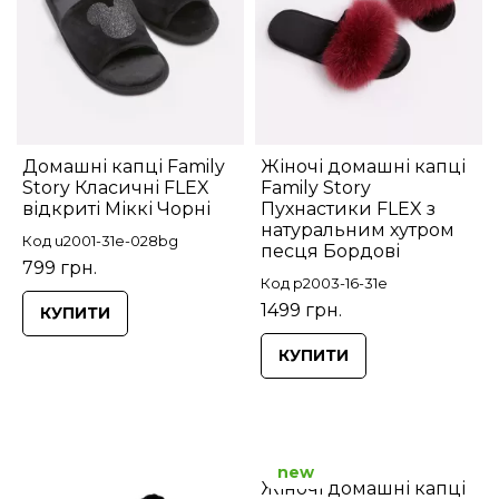
Домашні капці Family
Жіночі домашні капці
Story Класичні FLEX
Family Story
відкриті Міккі Чорні
Пухнастики FLEX з
натуральним хутром
Код u2001-31e-028bg
песця Бордові
799 грн.
Код p2003-16-31e
1499 грн.
КУПИТИ
КУПИТИ
new
Жіночі домашні капці