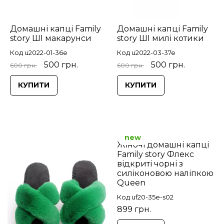
Домашні капці Family
Домашні капці Family
story ШІ макарунси
story ШІ милі котики
Код u2022-01-36e
Код u2022-03-37e
500 грн.
500 грн.
600 грн.
600 грн.
КУПИТИ
КУПИТИ
new
Жіночі домашні капці
Family story Флекс
відкриті чорні з
силіконовою наліпкою
Queen
Код uf20-35e-s02
899 грн.