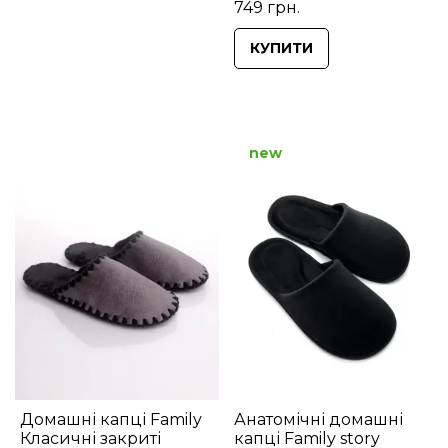
749 грн.
КУПИТИ
new
Домашні капці Family
Анатомічні домашні
Класичні закриті
капці Family story