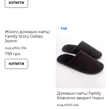
КУПИТИ
top
Жіночі домашні капці
Family Story Сяйво
Золоті
Код u1102-37e
799 грн.
КУПИТИ
Домашні капці Family
Класичні закриті Чорні
Код n0101-41e