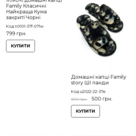
Жіночі домашні капці
Family Класичні
Найкраща Кума
закриті Чорні
Код n0101-37f-071w
799 грн.
КУПИТИ
Домашні капці Family
story ШІ панди
Код u2022-22-37e
500 грн.
600 грн.
КУПИТИ