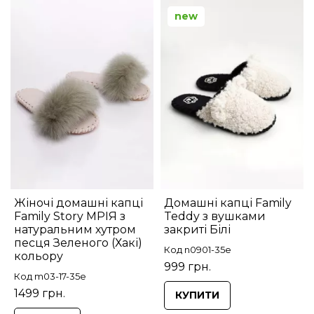
new
Жіночі домашні капці
Домашні капці Family
Family Story МРІЯ з
Teddy з вушками
натуральним хутром
закриті Білі
песця Зеленого (Хакі)
Код n0901-35e
кольору
999 грн.
Код m03-17-35e
1499 грн.
КУПИТИ