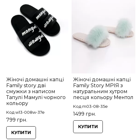
Жіночі домашні капці
Жіночі домашні капці
Family story дві
Family Story МРІЯ з
смужки з написом
натуральним хутром
Тапулі Мамулі чорного
песця кольору Ментол
кольору
Код m03-08-35e
Код w13-008w-37e
1499 грн.
799 грн.
КУПИТИ
КУПИТИ