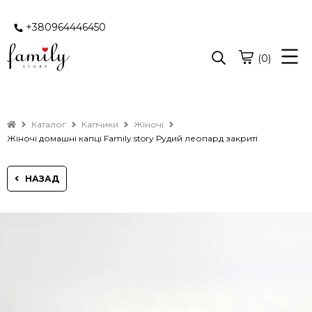
+380964446450
(0)
Каталог
Капчики
Жіночі
Жіночі домашні капці Family story Рудий леопард закриті
НАЗАД