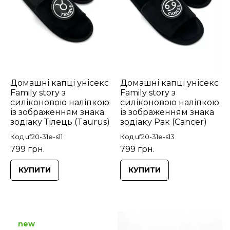
Домашні капці унісекс
Домашні капці унісекс
Family story з
Family story з
силіконовою наліпкою
силіконовою наліпкою
із зображенням знака
із зображенням знака
зодіаку Тілець (Taurus)
зодіаку Рак (Cancer)
Код uf20-31e-s11
Код uf20-31e-s13
799 грн.
799 грн.
КУПИТИ
КУПИТИ
new