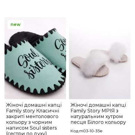
new
Жіночі домашні капці
Жіночі домашні капці
Family story Класичні
Family Story МРІЯ з
закриті ментолового
натуральним хутром
кольору з чорним
песця Білого кольору
написом Soul sisters
Код m03-10-35e
(сестри по духу)