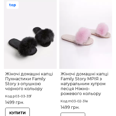
top
Жіночі домашні капці
Жіночі домашні капці
Пухнастики Family
Family Story МРІЯ з
Story з опушкою
натуральним хутром
чорного кольору
песця Ніжно-
рожевого кольору
Код p03-03-35f
Код m03-02-31e
1499 грн.
1499 грн.
КУПИТИ