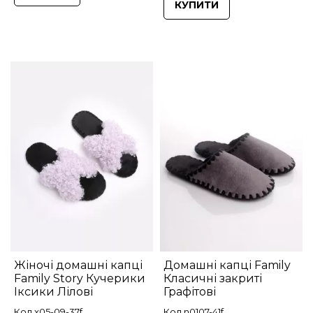
КУПИТИ
Жіночі домашні капці
Домашні капці Family
Family Story Кучерики
Класичні закриті
Іксики Лілові
Графітові
Код x05-09-37f
Код n0107-41f