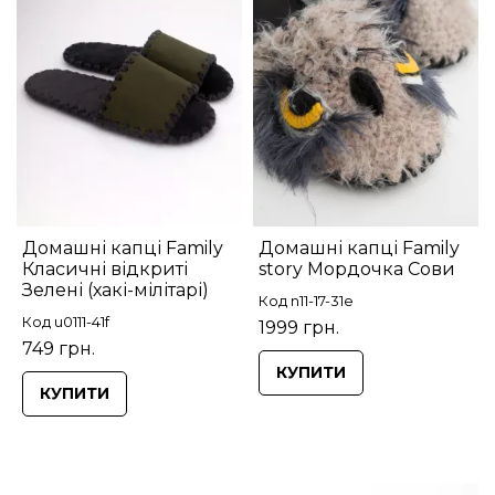
Домашні капці Family
Домашні капці Family
Класичні відкриті
story Мордочка Сови
Зелені (хакі-мілітарі)
Код n11-17-31e
Код u0111-41f
1999 грн.
749 грн.
КУПИТИ
КУПИТИ