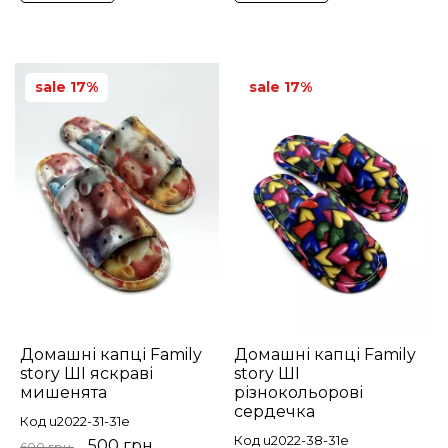
sale 17%
sale 17%
Домашні капці Family
Домашні капці Family
story ШІ яскраві
story ШІ
мишенята
різнокольорові
сердечка
Код u2022-31-31e
Код u2022-38-31e
500 грн.
600 грн.