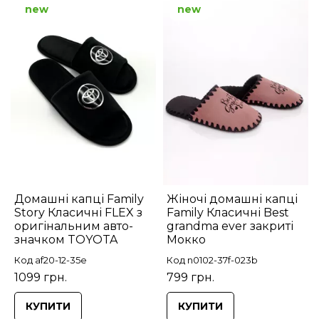
new
new
Домашні капці Family
Жіночі домашні капці
Story Класичні FLEX з
Family Класичні Best
оригінальним авто-
grandma ever закриті
значком TOYOTA
Мокко
Код af20-12-35e
Код n0102-37f-023b
1099 грн.
799 грн.
КУПИТИ
КУПИТИ