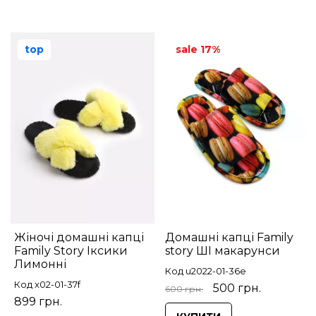
top
sale 17%
Жіночі домашні капці
Домашні капці Family
Family Story Іксики
story ШІ макарунси
Лимонні
Код u2022-01-36e
Код x02-01-37f
500 грн.
600 грн.
899 грн.