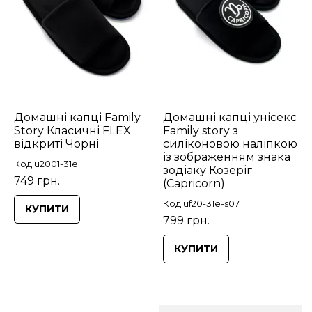
Домашні капці Family
Домашні капці унісекс
Story Класичні FLEX
Family story з
відкриті Чорні
силіконовою наліпкою
із зображенням знака
Код u2001-31e
зодіаку Козеріг
749 грн.
(Capricorn)
Код uf20-31e-s07
КУПИТИ
799 грн.
КУПИТИ