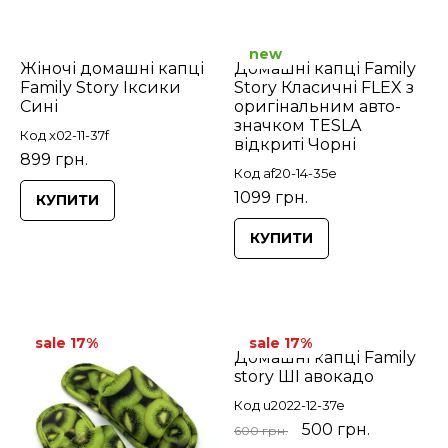
new
Жіночі домашні капці
Домашні капці Family
Family Story Іксики
Story Класичні FLEX з
Сині
оригінальним авто-
значком TESLA
Код x02-11-37f
відкриті Чорні
899 грн.
Код af20-14-35e
1099 грн.
КУПИТИ
КУПИТИ
sale 17%
sale 17%
Домашні капці Family
story ШІ авокадо
Код u2022-12-37e
500 грн.
600 грн.