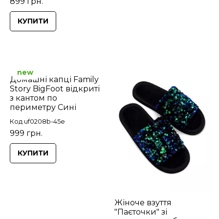
899 грн.
КУПИТИ
new
Домашні капці Family
Story BigFoot відкриті
з кантом по
периметру Сині
Код uf0208b-45e
999 грн.
КУПИТИ
Жіноче взуття
"Паєточки" зі