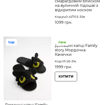
смарагдовим блиском
на вуличній підошві з
відкритим носком
Код pu0-41/703-35e
1099 грн.
top
new
Домашні капці Family
story Мордочка
Качечки
Код n11-26-31e
1999 грн.
КУПИТИ
Домашні капці Family