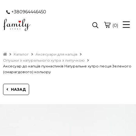
+380964446450
(0)
Каталог
Аксесуари для капців
Опушки з натурального хутра з липучкою
Аксесуар до капців пухнастиків Натуральне хутро песця Зеленого
(смарагдового) кольору
НАЗАД