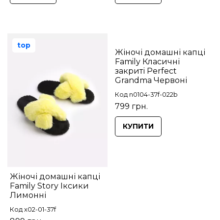
top
Жіночі домашні капці
Family Класичні
закриті Perfect
Grandma Червоні
Код n0104-37f-022b
799 грн.
КУПИТИ
Жіночі домашні капці
Family Story Іксики
Лимонні
Код x02-01-37f