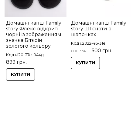
Домашні капці Family
Домашні капці Family
story Флекс відкриті
story ШІ єноти в
чорні із зображенням
шапочках
значка Біткоїн
Код u2022-46-31e
золотого кольору
500 грн.
600 грн.
Код uf20-37e-044g
899 грн.
КУПИТИ
КУПИТИ