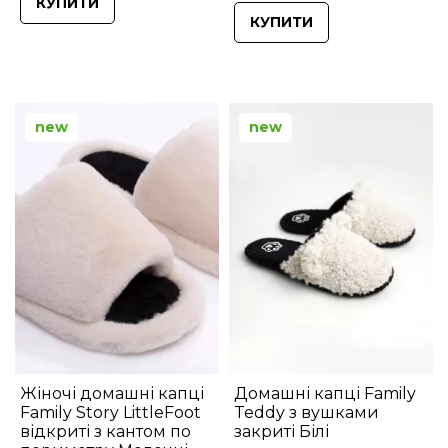
КУПИТИ
КУПИТИ
new
new
Жіночі домашні капці
Домашні капці Family
Family Story LittleFoot
Teddy з вушками
відкриті з кантом по
закриті Білі