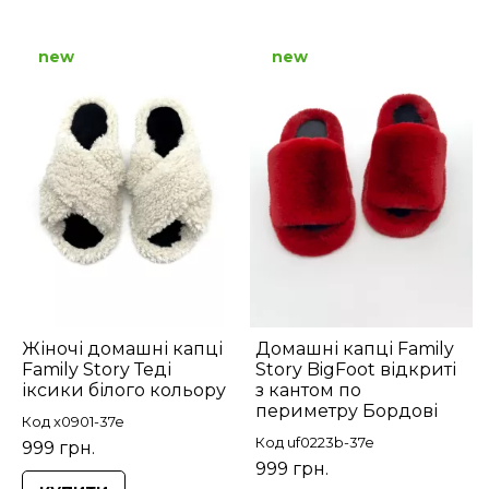
new
new
Жіночі домашні капці
Домашні капці Family
Family Story Теді
Story BigFoot відкриті
іксики білого кольору
з кантом по
периметру Бордові
Код x0901-37e
Код uf0223b-37e
999 грн.
999 грн.