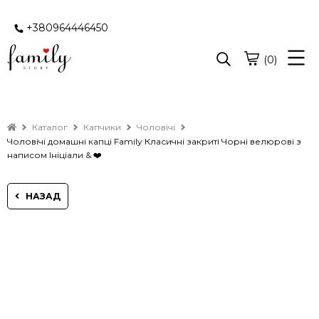
+380964446450
(0)
Каталог
Капчики
Чоловічі
Чоловічі домашні капці Family Класичні закриті Чорні велюрові з
написом Ініціали & ❤️
НАЗАД