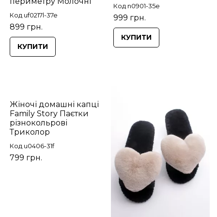
периметру Молочні
Код n0901-35e
Код uf0217l-37e
999 грн.
899 грн.
КУПИТИ
КУПИТИ
Жіночі домашні капці
Family Story Паєтки
різнокольрові
Триколор
Код u0406-31f
799 грн.