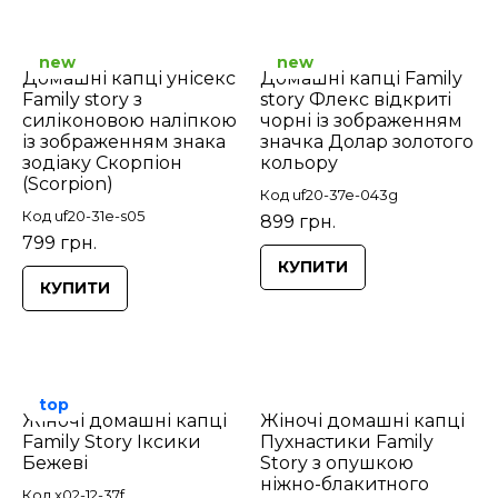
new
new
Домашні капці унісекс
Домашні капці Family
Family story з
story Флекс відкриті
силіконовою наліпкою
чорні із зображенням
із зображенням знака
значка Долар золотого
зодіаку Скорпіон
кольору
(Scorpion)
Код uf20-37e-043g
Код uf20-31e-s05
899 грн.
799 грн.
КУПИТИ
КУПИТИ
top
Жіночі домашні капці
Жіночі домашні капці
Family Story Іксики
Пухнастики Family
Бежеві
Story з опушкою
ніжно-блакитного
Код x02-12-37f