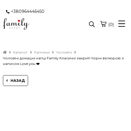
+380964446450
(0)
Каталог
Капчики
Чоловічі
Чоловічі домашні капці Family Класичні закриті Чорні велюрові з
написом Love you ❤️
НАЗАД