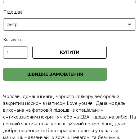
Підошва
Кількість
КУПИТИ
ШВИДКЕ ЗАМОВЛЕННЯ
Чоловічі домашні капці чорного кольору велюрові із
закритим носком з написом Love you ❤️. Дана модель
виконана на фетровій підошві із спеціальним
антиковзаючим покриттям або на ЕВА підошві на вибір. На
верхній частині та на устілці - м’який велюр. Капці дуже
добре переносять багаторазове прання у пральній
машинці. Надзвичайно зручні, невагомі та безшумні.