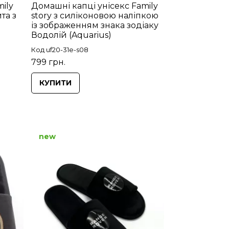
ily
Домашні капці унісекс Family
та з
story з силіконовою наліпкою
із зображенням знака зодіаку
Водолій (Aquarius)
Код uf20-31e-s08
799 грн.
КУПИТИ
new