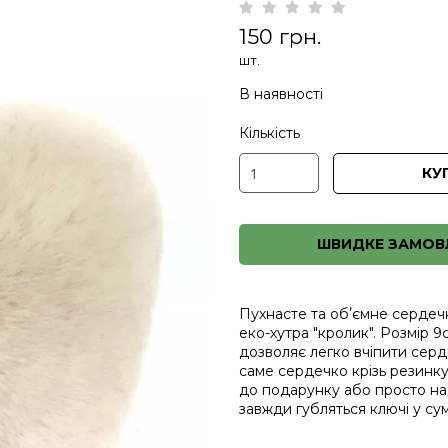
150 грн.
шт.
В наявності
Кількість
КУ
ШВИДКЕ ЗАМОВ
Пухнасте та обʼємне сердеч
еко-хутра "кролик". Розмір 
дозволяє легко вчіпити серд
саме сердечко крізь резинк
до подарунку або просто над
завжди губляться ключі у сум