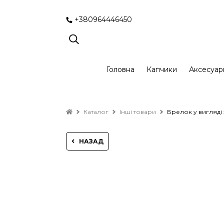
+380964446450
Головна
Капчики
Аксесуар
Каталог
Інші товари
Брелок у вигляд
НАЗАД