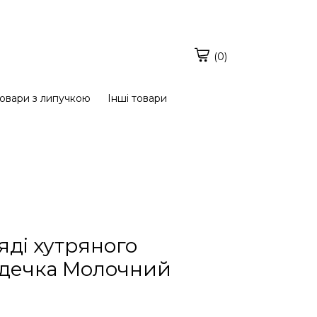
(0)
овари з липучкою
Інші товари
яді хутряного
рдечка Молочний