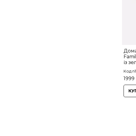
Дома
Fami
із з
Код n1
1999 
КУ