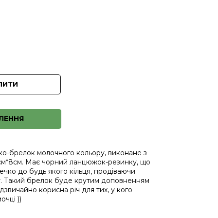
ПИТИ
ЛЕННЯ
ко-брелок молочного кольору, виконане з
9см*8см. Має чорний ланцюжок-резинку, що
ечко до будь якого кільця, продіваючи
у. Такий брелок буде крутим доповненням
звичайно корисна річ для тих, у кого
очці ))