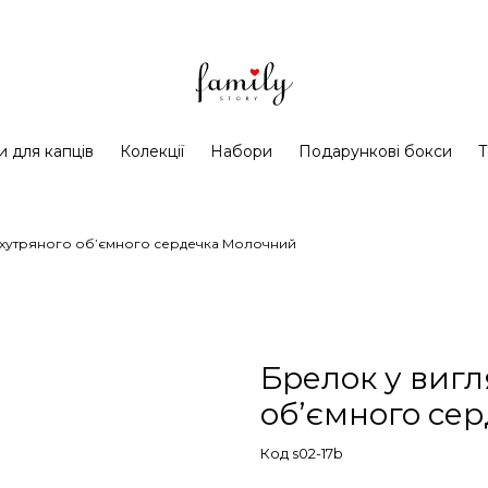
и для капців
Колекції
Набори
Подарункові бокси
Т
і хутряного обʼємного сердечка Молочний
Брелок у вигл
обʼємного се
Код s02-17b