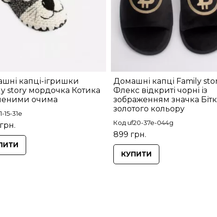
шні капці-ігришки
Домашні капці Family sto
ly story мордочка Котика
Флекс відкриті чорні із
еленими очима
зображенням значка Бітк
золотого кольору
1-15-31e
Код uf20-37e-044g
грн.
899 грн.
ПИТИ
КУПИТИ