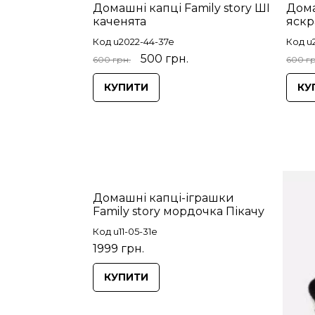
Домашні капці Family story ШІ
Дома
каченята
яскр
Код u2022-44-37e
Код u
500 грн.
600 грн.
600 гр
КУПИТИ
КУ
Домашні капці-іграшки
Family story мордочка Пікачу
Код u11-05-31e
1999 грн.
КУПИТИ