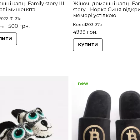
шні капці Family story ШІ
Жіночі домашні капці Fam
аві мишенята
story - Норка Синя відкри
меморі устілкою
2022-31-31e
Код u1203-37e
500 грн.
н.
4999 грн.
ПИТИ
КУПИТИ
new