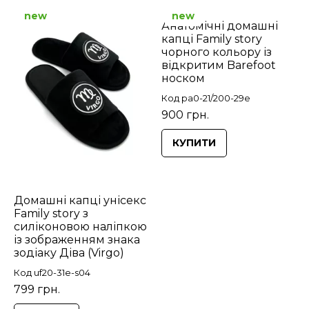
new
new
Анатомічні домашні
капці Family story
чорного кольору із
відкритим Barefoot
носком
Код pa0-21/200-29e
900 грн.
КУПИТИ
Домашні капці унісекс
Family story з
силіконовою наліпкою
із зображенням знака
зодіаку Діва (Virgo)
Код uf20-31e-s04
799 грн.