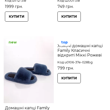
Код u11-12-31e
Код u2001-31e
1999 грн.
749 грн.
КУПИТИ
КУПИТИ
new
top
Жіночі домашні капці
Family Класичні
відкриті Міккі Рожеві
Код u0106-37e-028bg
799 грн.
КУПИТИ
Домашні капці Family