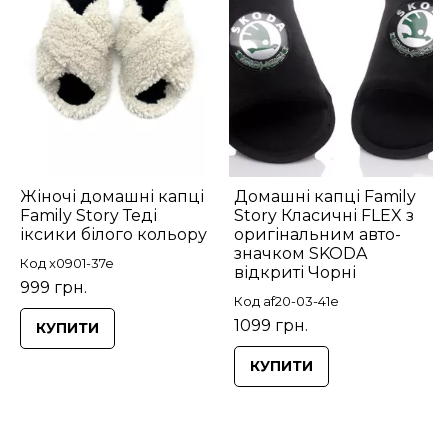
Жіночі домашні капці
Домашні капці Family
Family Story Теді
Story Класичні FLEX з
іксики білого кольору
оригінальним авто-
значком SKODA
Код x0901-37e
відкриті Чорні
999 грн.
Код af20-03-41e
1099 грн.
КУПИТИ
КУПИТИ