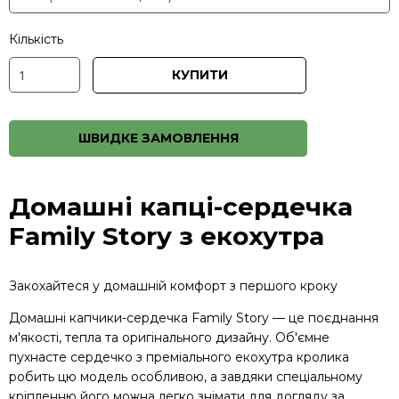
Кількість
КУПИТИ
ШВИДКЕ ЗАМОВЛЕННЯ
Домашні капці-сердечка
Family Story з екохутра
Закохайтеся у домашній комфорт з першого кроку
Домашні капчики-сердечка Family Story — це поєднання
м'якості, тепла та оригінального дизайну. Об'ємне
пухнасте сердечко з преміального екохутра кролика
робить цю модель особливою, а завдяки спеціальному
кріпленню його можна легко знімати для догляду за