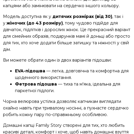
капцями або замінювати на сердечко іншого кольору.
Модель доступна як у
дитячих розмірах (від 30)
, так і
у
жіночих (до 43 розміру)
, тому чудово підійде для
дівчаток, підлітків і дорослих жінок. Це прекрасний варіант
для сімейних образів, подарунків мамі й доньці або просто
для тих, хто хоче додати більше затишку та ніжності у свій
дім.
Ви можете обрати один із двох варіантів підошви:
EVA-підошва
— легка, довговічна та комфортна для
щоденного використання.
Фетрова підошва
— тиха та м'яка, ідеальна для
паркетної підлоги.
Чорна велюрова устілка дозволяє капчикам виглядати
охайно навіть при тривалому носінні, а пухнасте сердечко
робить кожну пару по-справжньому особливою.
Домашні капці Family Story створені для тих, хто любить
красиві деталі, комфорт і хоче, щоб навіть домашнє взуття