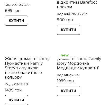
відкритим Barefoot
Код v02-03-37e
носком
899 грн.
Код au0-21/203-29e
900 грн.
КУПИТИ
КУПИТИ
new
Жіночі домашні капці
Домашні капці Family
Пухнастики Family
story Мордочка
Story з опушкою
Медведик кудлатий
ніжно-блакитного
Код n11-25-31e
кольору
1999 грн.
Код p03-13-35f
1499 грн.
КУПИТИ
КУПИТИ