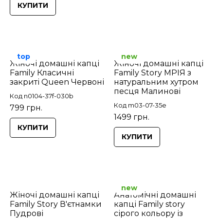
КУПИТИ
top
new
Жіночі домашні капці
Жіночі домашні капці
Family Класичні
Family Story МРІЯ з
закриті Queen Червоні
натуральним хутром
песця Малинові
Код n0104-37f-030b
Код m03-07-35e
799 грн.
1499 грн.
КУПИТИ
КУПИТИ
new
Жіночі домашні капці
Анатомічні домашні
Family Story В'єтнамки
капці Family story
Пудрові
сірого кольору із