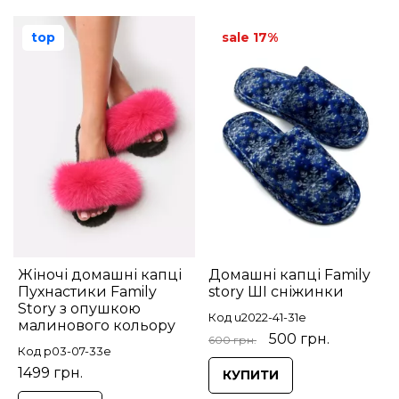
top
sale 17%
Жіночі домашні капці
Домашні капці Family
Пухнастики Family
story ШІ сніжинки
Story з опушкою
Код u2022-41-31e
малинового кольору
500 грн.
600 грн.
Код p03-07-33e
1499 грн.
КУПИТИ