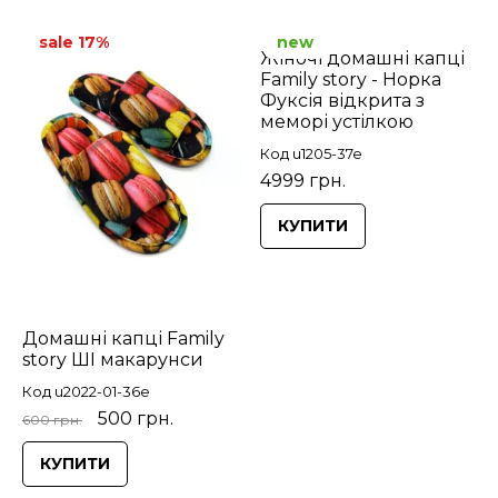
sale 17%
new
Жіночі домашні капці
Family story - Норка
Фуксія відкрита з
меморі устілкою
Код u1205-37e
4999 грн.
КУПИТИ
Домашні капці Family
story ШІ макарунси
Код u2022-01-36e
500 грн.
600 грн.
КУПИТИ