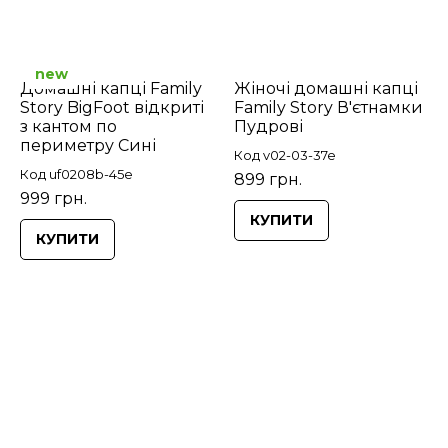
new
Домашні капці Family
Жіночі домашні капці
Story BigFoot відкриті
Family Story В'єтнамки
з кантом по
Пудрові
периметру Сині
Код v02-03-37e
Код uf0208b-45e
899 грн.
999 грн.
КУПИТИ
КУПИТИ