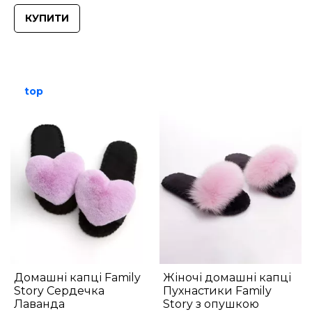
КУПИТИ
top
Домашні капці Family
Жіночі домашні капці
Story Сердечка
Пухнастики Family
Лаванда
Story з опушкою