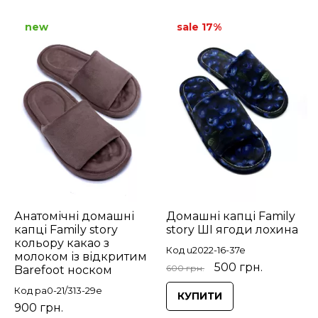
new
sale 17%
Анатомічні домашні
Домашні капці Family
капці Family story
story ШІ ягоди лохина
кольору какао з
Код u2022-16-37e
молоком із відкритим
500 грн.
600 грн.
Barefoot носком
Код pa0-21/313-29e
КУПИТИ
900 грн.