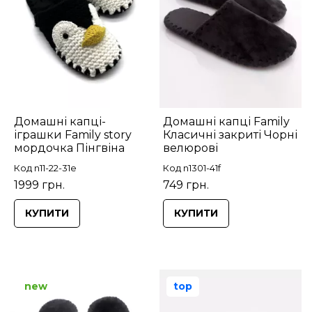
Домашні капці-
Домашні капці Family
іграшки Family story
Класичні закриті Чорні
мордочка Пінгвіна
велюрові
Код n11-22-31e
Код n1301-41f
1999 грн.
749 грн.
КУПИТИ
КУПИТИ
new
top