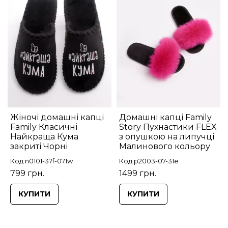
Жіночі домашні капці
Домашні капці Family
Family Класичні
Story Пухнастики FLEX
Найкраща Кума
з опушкою на липучці
закриті Чорні
Малинового кольору
Код n0101-37f-071w
Код p2003-07-31e
799 грн.
1499 грн.
КУПИТИ
КУПИТИ