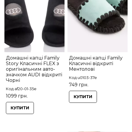
Домашні капці Family
Домашні капці Family
Story Класичні FLEX з
Класичні відкриті
оригінальним авто-
Ментолові
значком AUDI відкриті
Код u0103-37e
Чорні
749 грн.
Код af20-01-35e
1099 грн.
КУПИТИ
КУПИТИ