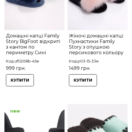
Домашні капці Family
Жіночі домашні капці
Story BigFoot відкриті
Пухнастики Family
з кантом по
Story з опушкою
периметру Сині
персикового кольору
Код uf0208b-45e
Код p03-15-33e
999 грн.
1499 грн.
КУПИТИ
КУПИТИ
new