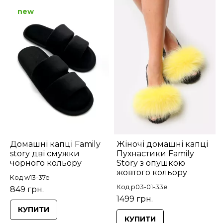
new
Домашні капці Family
Жіночі домашні капці
story дві смужки
Пухнастики Family
чорного кольору
Story з опушкою
жовтого кольору
Код w13-37e
Код p03-01-33e
849 грн.
1499 грн.
КУПИТИ
КУПИТИ