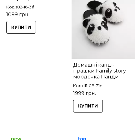
Код s02-16-31f
1099 грн.
КУПИТИ
Домашні капці-
іграшки Family story
мордочка Панди
Код n11-08-31e
1999 грн.
КУПИТИ
new
top