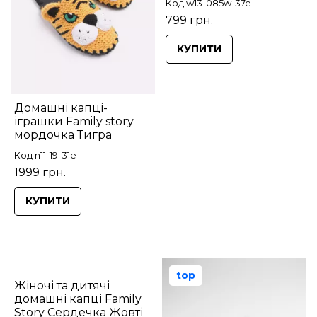
Код w13-085w-37e
799 грн.
КУПИТИ
Домашні капці-
іграшки Family story
мордочка Тигра
Код n11-19-31e
1999 грн.
КУПИТИ
top
Жіночі та дитячі
домашні капці Family
Story Сердечка Жовті