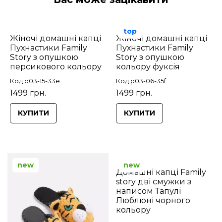
top
Жіночі домашні капці
Жіночі домашні капці
Пухнастики Family
Пухнастики Family
Story з опушкою
Story з опушкою
персикового кольору
кольору фуксія
Код p03-15-33e
Код p03-06-35f
1499 грн.
1499 грн.
КУПИТИ
КУПИТИ
new
new
Домашні капці Family
story дві смужки з
написом Тапулі
Люблюні чорного
кольору