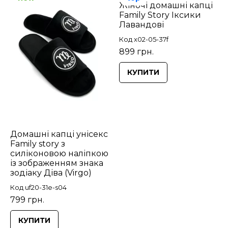
Жіночі домашні капці
Family Story Іксики
Лавандові
Код x02-05-37f
899 грн.
КУПИТИ
Домашні капці унісекс
Family story з
силіконовою наліпкою
із зображенням знака
зодіаку Діва (Virgo)
Код uf20-31e-s04
799 грн.
КУПИТИ