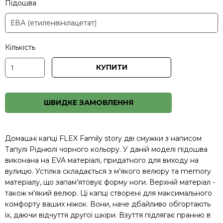
Підошва
Кількість
КУПИТИ
ШВИДКЕ ЗАМОВЛЕННЯ
Домашні капці FLEX Family story дві смужки з написом
Тапулі Ріднюлі чорного кольору. У даній моделі підошва
виконана на EVA матеріалі, придатного для виходу на
вулицю. Устілка складається з м’якого велюру та memory
матеріалу, що запам’ятовує форму ноги. Верхній матеріал -
також м'який велюр. Ці капці створені для максимального
комфорту ваших ніжок. Вони, наче дбайливо обгортають
їх, даючи відчуття другої шкіри. Взуття підлягає пранню в