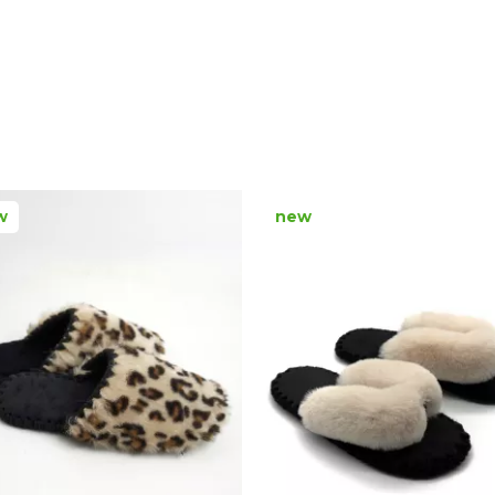
w
new