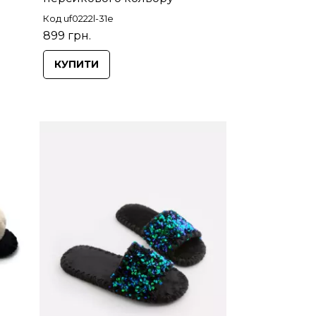
Код uf0222l-31e
899 грн.
КУПИТИ