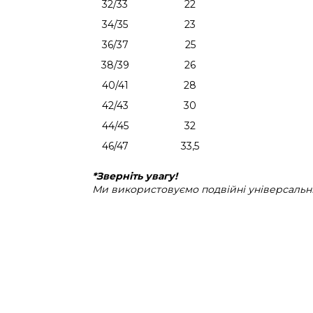
32/33
22
34/35
23
36/37
25
38/39
26
40/41
28
42/43
30
44/45
32
46/47
33,5
*Зверніть увагу!
Ми використовуємо подвійні універсальні 