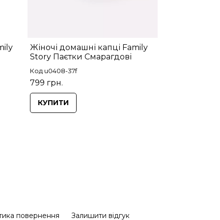
ily
Жіночі домашні капці Family
Story Паєтки Смарагдові
Код u0408-37f
799 грн.
КУПИТИ
тика повернення
Залишити відгук