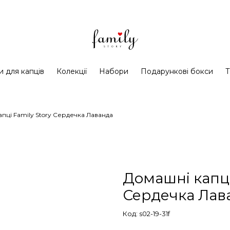
и для капців
Колекції
Набори
Подарункові бокси
Т
пці Family Story Сердечка Лаванда
Домашні капці
Сердечка Лав
Код: s02-19-31f