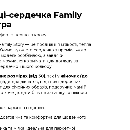
і-сердечка Family
тра
мфорт з першого кроку
mily Story — це поєднання м'якості, тепла
б'ємне пухнасте сердечко з преміального
 модель особливою, а завдяки
 можна легко знімати для догляду за
сердечко іншого кольору.
их розмірах (від 30)
, так і у
жіночих (до
дійде для дівчаток, підлітків і дорослих
 для сімейних образів, подарунків мамі й
то хоче додати більше затишку та ніжності
ох варіантів підошви:
 довговічна та комфортна для щоденного
иха та м'яка, ідеальна для паркетної