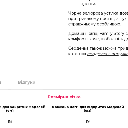
підлоги.
Чорна велюрова устілка доз
при тривалому носінні, а пу
справжньому особливою.
Домашні капці Family Story с
комфорт і хоче, щоб навіть 
Сердечка також можна придб
категорії
сердечка з липучк
и
Відгуки
Розмірна сітка
и для закритих моделей
Довжина ноги для відкритих моделей
(см)
(см)
18
19