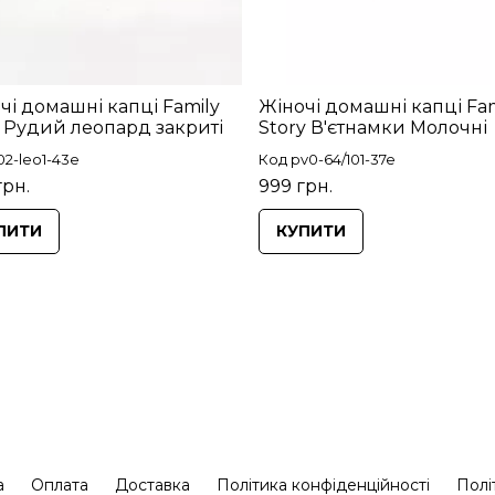
чі домашні капці Family
Жіночі домашні капці Fam
y Рудий леопард закриті
Story В'єтнамки Молочні
02-leo1-43e
Код pv0-64/101-37e
грн.
999 грн.
ПИТИ
КУПИТИ
а
Оплата
Доставка
Політика конфіденційності
Полі