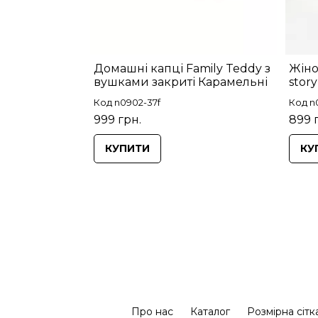
Домашні капці Family Teddy з
Жіно
вушками закриті Карамельні
stor
Код n0902-37f
Код n
999 грн.
899 
КУПИТИ
КУ
Про нас
Каталог
Розмірна сітк