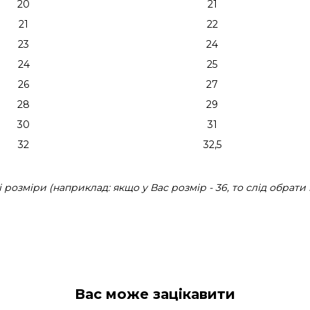
20
21
21
22
23
24
24
25
26
27
28
29
30
31
32
32,5
розміри (наприклад: якщо у Вас розмір - 36, то слід обрати 
Вас може зацікавити