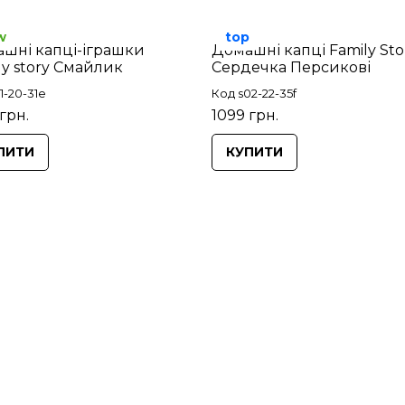
w
top
шні капці-іграшки
Домашні капці Family Sto
ly story Смайлик
Сердечка Персикові
1-20-31e
Код s02-22-35f
грн.
1099 грн.
ПИТИ
КУПИТИ