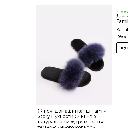
ne
Дома
Fami
Код n1
1999 
КУ
Жіночі домашні капці Family
Story Пухнастики FLEX з
натуральним хутром песця
темно-синього кольору.