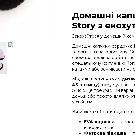
Домашні капц
Story з екоху
Закохайтеся у домашній ко
Домашні капчики-сердечка Fa
та оригінального дизайну. О
екохутра кролика робить цю
спеціальному кріпленню його
капцями або замінювати на 
Модель доступна як у
дитяч
43 розміру)
, тому чудово пі
жінок. Це прекрасний варіант
доньці або просто для тих, х
у свій дім.
Ви можете обрати один із дв
EVA-підошва
— легка,
використання.
Фетрова підошва
— т