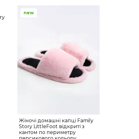
new
ry
Жіночі домашні капці Family
Story LittleFoot відкриті з
кантом по периметру
персикового кольору