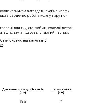
воляє капчикам виглядати охайно навіть
хнасте сердечко робить кожну пару по-
творені для тих, хто любить красиві деталі,
домашнє взуття дарувало гарний настрій.
ати окремо від капчиків у
ою
Довжина ноги для іксиків
Ширина ноги
(см)
(см)
18,5
7