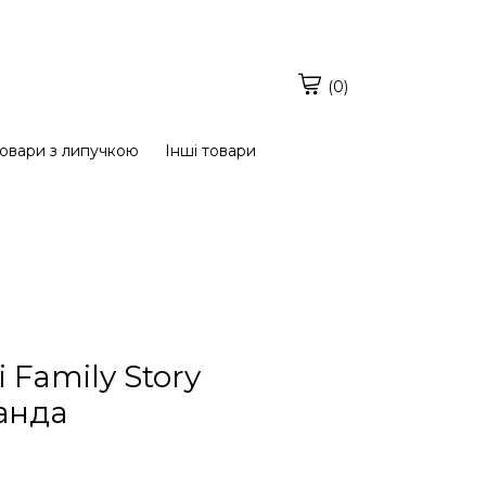
(0)
овари з липучкою
Інші товари
 Family Story
анда