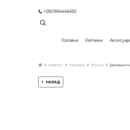
+380964446450
Головна
Капчики
Аксесуар
Каталог
Капчики
Жіночі
Домашні ка
НАЗАД