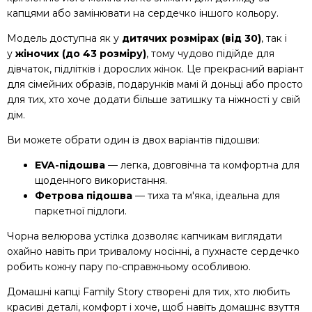
капцями або замінювати на сердечко іншого кольору.
Модель доступна як у
дитячих розмірах (від 30)
, так і
у
жіночих (до 43 розміру)
, тому чудово підійде для
дівчаток, підлітків і дорослих жінок. Це прекрасний варіант
для сімейних образів, подарунків мамі й доньці або просто
для тих, хто хоче додати більше затишку та ніжності у свій
дім.
Ви можете обрати один із двох варіантів підошви:
EVA-підошва
— легка, довговічна та комфортна для
щоденного використання.
Фетрова підошва
— тиха та м'яка, ідеальна для
паркетної підлоги.
Чорна велюрова устілка дозволяє капчикам виглядати
охайно навіть при тривалому носінні, а пухнасте сердечко
робить кожну пару по-справжньому особливою.
Домашні капці Family Story створені для тих, хто любить
красиві деталі, комфорт і хоче, щоб навіть домашнє взуття