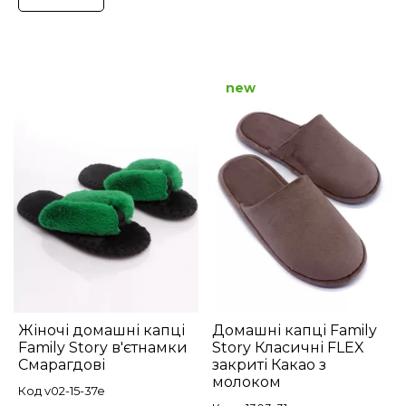
new
Жіночі домашні капці
Домашні капці Family
Family Story в'єтнамки
Story Класичні FLEX
Смарагдові
закриті Какао з
молоком
Код v02-15-37e