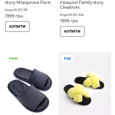
story Мордочка Лося
іграшки Family story
Смайлик
Код n11-07-31f
Код n11-20-31e
1999 грн.
1999 грн.
КУПИТИ
КУПИТИ
new
top