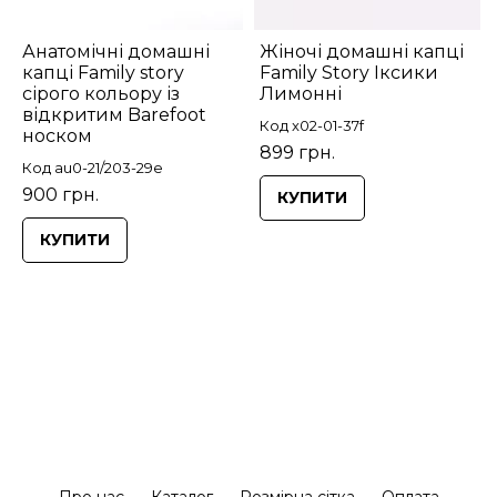
Анатомічні домашні
Жіночі домашні капці
капці Family story
Family Story Іксики
сірого кольору із
Лимонні
відкритим Barefoot
Код x02-01-37f
носком
899 грн.
Код au0-21/203-29e
900 грн.
КУПИТИ
КУПИТИ
Про нас
Каталог
Розмірна сітка
Оплата