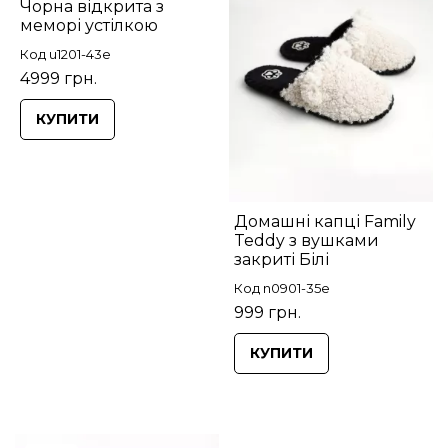
Чорна відкрита з
меморі устілкою
Код u1201-43e
4999 грн.
КУПИТИ
Домашні капці Family
Teddy з вушками
закриті Білі
Код n0901-35e
999 грн.
КУПИТИ