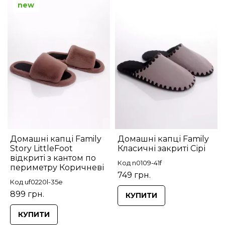
new
Домашні капці Family
Домашні капці Family
Story LittleFoot
Класичні закриті Сірі
відкриті з кантом по
Код n0109-41f
периметру Коричневі
749 грн.
Код uf0220l-35e
899 грн.
КУПИТИ
КУПИТИ