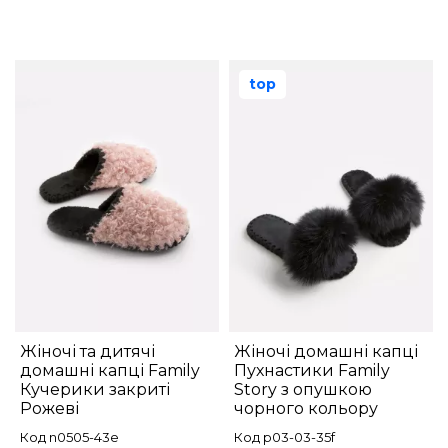
top
Жіночі та дитячі
Жіночі домашні капці
домашні капці Family
Пухнастики Family
Кучерики закриті
Story з опушкою
Рожеві
чорного кольору
Код n0505-43e
Код p03-03-35f