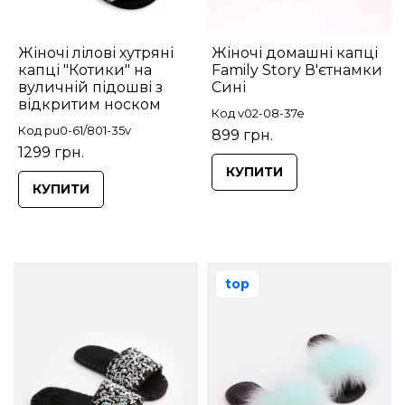
Жіночі лілові хутряні
Жіночі домашні капці
капці "Котики" на
Family Story В'єтнамки
вуличній підошві з
Сині
відкритим носком
Код v02-08-37e
Код pu0-61/801-35v
899 грн.
1299 грн.
КУПИТИ
КУПИТИ
top