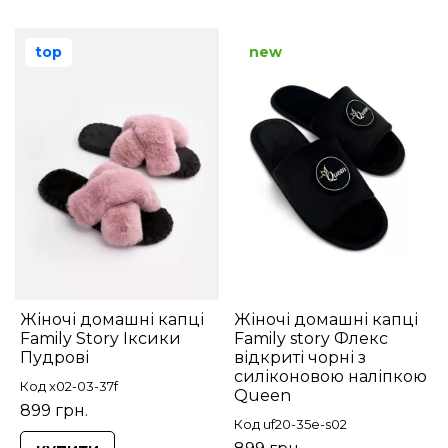
top
new
Жіночі домашні капці
Жіночі домашні капці
Family Story Іксики
Family story Флекс
Пудрові
відкриті чорні з
силіконовою наліпкою
Код x02-03-37f
Queen
899 грн.
Код uf20-35e-s02