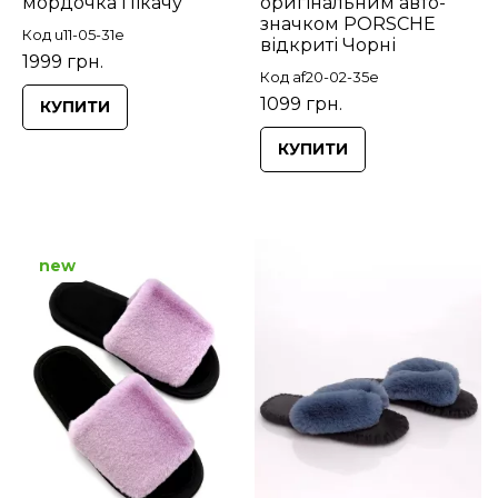
мордочка Пікачу
оригінальним авто-
значком PORSCHE
Код u11-05-31e
відкриті Чорні
1999 грн.
Код af20-02-35e
1099 грн.
КУПИТИ
КУПИТИ
new