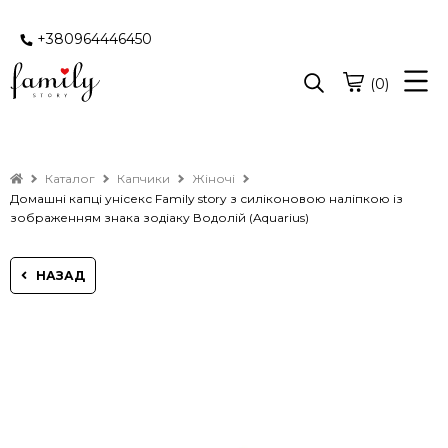
+380964446450
(0)
Каталог
Капчики
Жіночі
Домашні капці унісекс Family story з силіконовою наліпкою із
зображенням знака зодіаку Водолій (Aquarius)
НАЗАД