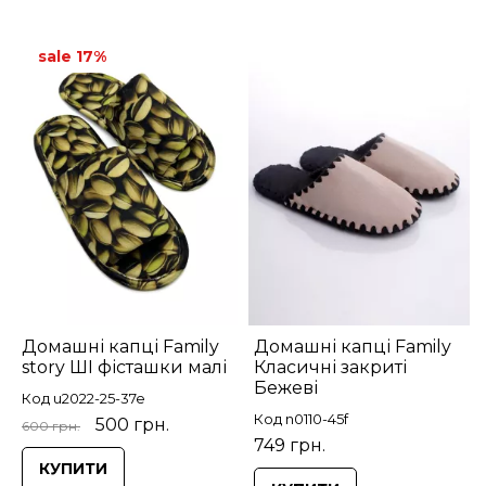
sale 17%
Домашні капці Family
Домашні капці Family
story ШІ фісташки малі
Класичні закриті
Бежеві
Код u2022-25-37e
Код n0110-45f
500 грн.
600 грн.
749 грн.
КУПИТИ