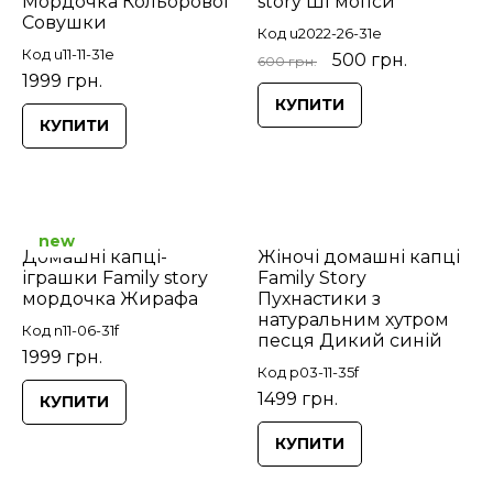
Мордочка Кольорової
story ШІ мопси
Совушки
Код u2022-26-31e
Код u11-11-31e
500 грн.
600 грн.
1999 грн.
КУПИТИ
КУПИТИ
new
Домашні капці-
Жіночі домашні капці
іграшки Family story
Family Story
мордочка Жирафа
Пухнастики з
натуральним хутром
Код n11-06-31f
песця Дикий синій
1999 грн.
Код p03-11-35f
1499 грн.
КУПИТИ
КУПИТИ