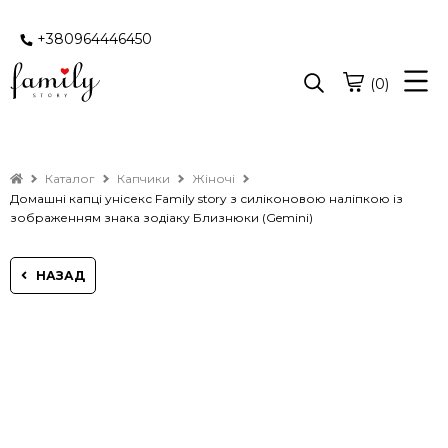
+380964446450
(0)
Каталог
Капчики
Жіночі
Домашні капці унісекс Family story з силіконовою наліпкою із
зображенням знака зодіаку Близнюки (Gemini)
НАЗАД