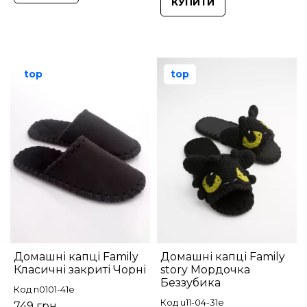
КУПИТИ
top
top
Домашні капці Family
Домашні капці Family
Класичні закриті Чорні
story Мордочка
Беззубика
Код n0101-41e
Код u11-04-31e
749 грн.