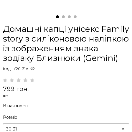
Домашні капці унісекс Family
story з силіконовою наліпкою
із зображенням знака
зодіаку Близнюки (Gemini)
Код: uf20-31e-s12
799 грн.
шт.
В наявності
Розмір