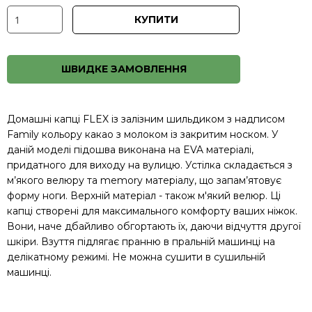
КУПИТИ
ШВИДКЕ ЗАМОВЛЕННЯ
Домашні капці FLEX із залізним шильдиком з надписом
Family кольору какао з молоком із закритим носком. У
даній моделі підошва виконана на EVA матеріалі,
придатного для виходу на вулицю. Устілка складається з
м’якого велюру та memory матеріалу, що запам’ятовує
форму ноги. Верхній матеріал - також м'який велюр. Ці
капці створені для максимального комфорту ваших ніжок.
Вони, наче дбайливо обгортають їх, даючи відчуття другої
шкіри. Взуття підлягає пранню в пральній машинці на
делікатному режимі. Не можна сушити в сушильній
машинці.