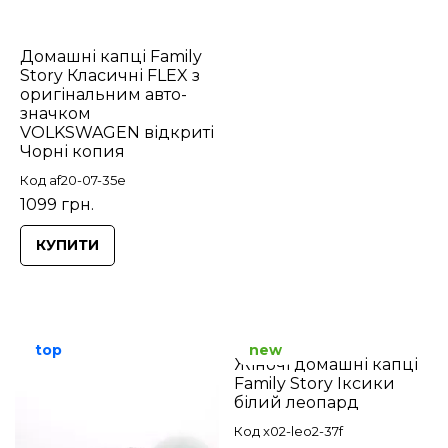
Домашні капці Family
Story Класичні FLEX з
оригінальним авто-
значком
VOLKSWAGEN відкриті
Чорні копия
Код af20-07-35e
1099 грн.
КУПИТИ
top
new
Жіночі домашні капці
Family Story Іксики
білий леопард
Код x02-leo2-37f