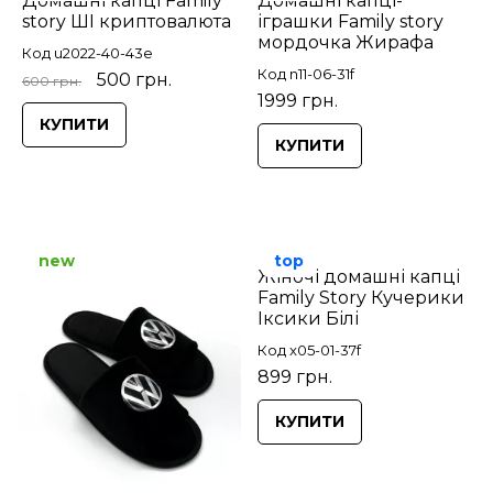
Домашні капці Family
Домашні капці-
story ШІ криптовалюта
іграшки Family story
мордочка Жирафа
Код u2022-40-43e
Код n11-06-31f
500 грн.
600 грн.
1999 грн.
КУПИТИ
КУПИТИ
new
top
Жіночі домашні капці
Family Story Кучерики
Іксики Білі
Код x05-01-37f
899 грн.
КУПИТИ