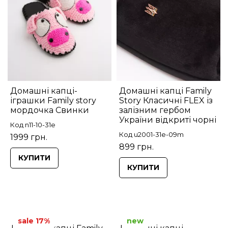
Домашні капці-
Домашні капці Family
іграшки Family story
Story Класичні FLEX із
мордочка Свинки
залізним гербом
України відкриті чорні
Код n11-10-31e
Код u2001-31e-09m
1999 грн.
899 грн.
КУПИТИ
КУПИТИ
sale 17%
new