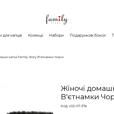
и для капців
Колекції
Набори
Подарункові бокси
Т
ашні капці Family Story В'єтнамки Чорні
Жіночі домашні
В'єтнамки Чор
Код: v02-07-37e