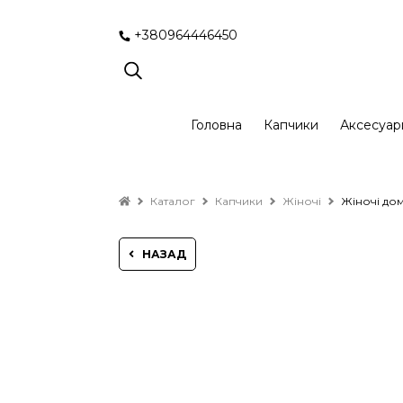
+380964446450
Головна
Капчики
Аксесуар
Каталог
Капчики
Жіночі
Жіночі дом
НАЗАД