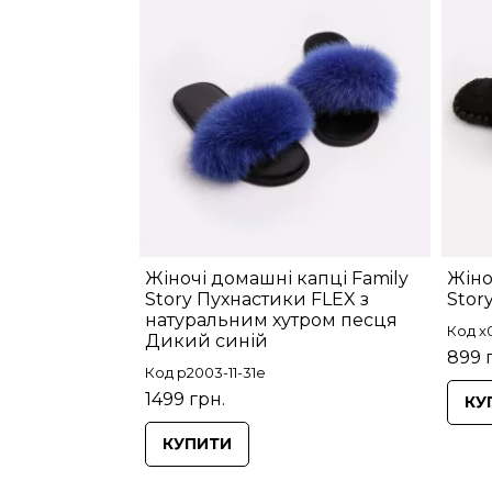
Жіночі домашні капці Family
Жіно
Story Пухнастики FLEX з
Stor
натуральним хутром песця
Код x
Дикий синій
899 
Код p2003-11-31e
1499 грн.
КУ
КУПИТИ