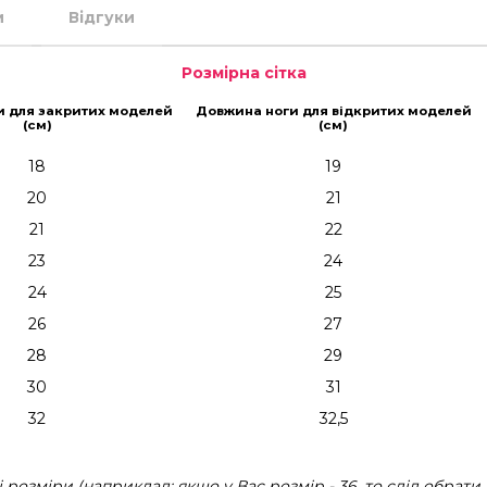
и
Відгуки
Розмірна сітка
и для закритих моделей
Довжина ноги для відкритих моделей
(см)
(см)
18
19
20
21
21
22
23
24
24
25
26
27
28
29
30
31
32
32,5
розміри (наприклад: якщо у Вас розмір - 36, то слід обрати 