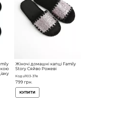
mily
Жіночі домашні капці Family
пкою
Story Сяйво Рожеві
іаку
Код u1103-37e
799 грн.
КУПИТИ