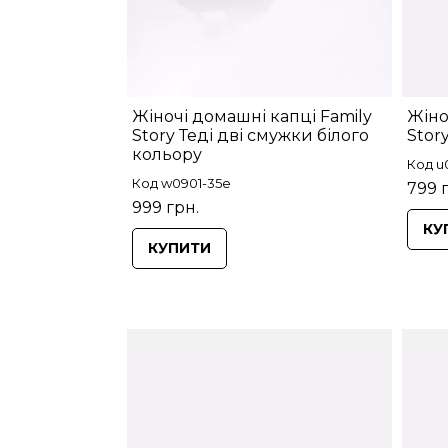
Жіночі домашні капці Family
Жіно
Story Теді дві смужки білого
Stor
кольору
Код u
Код w0901-35e
799 
999 грн.
КУ
КУПИТИ