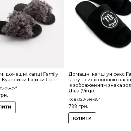
чі домашні капці Family
Домашні капці унісекс Fa
y Кучерики Іксики Сірі
story з силіконовою налі
із зображенням знака зод
05-06-37f
Діва (Virgo)
грн.
Код uf20-31e-s04
799 грн.
ПИТИ
КУПИТИ