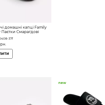
чі домашні капці Family
y Паєтки Смарагдові
0408-37f
грн.
ПИТИ
new