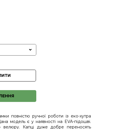
ПИТИ
ЛЕННЯ
амки повністю ручної роботи із еко-хутра
ана модель є у наявності на EVA-підошві.
го велюру. Капці дуже добре переносять