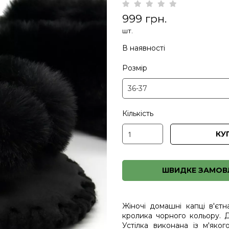
999 грн.
шт.
В наявності
Розмір
Кількість
КУ
ШВИДКЕ ЗАМОВ
Жіночі домашні капці в'єтн
кролика чорного кольору. Д
Устілка виконана із м'яко