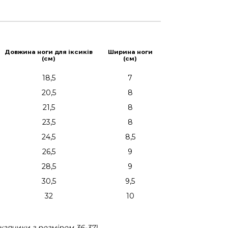
Довжина ноги для іксиків
Ширина ноги
(см)
(см)
18,5
7
20,5
8
21,5
8
23,5
8
24,5
8,5
26,5
9
28,5
9
30,5
9,5
32
10
капчики з розміром 36-37)