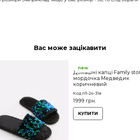
Вас може зацікавити
new
Домашні капці Family sto
мордочка Медведик
коричневий
Код n11-24-31e
1999 грн.
КУПИТИ