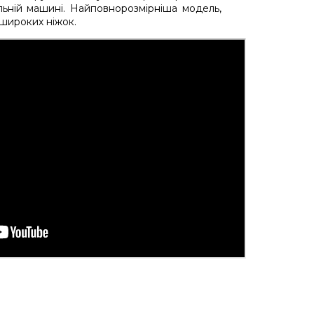
льній машині. Найповнорозмірніша модель,
я широких ніжок.