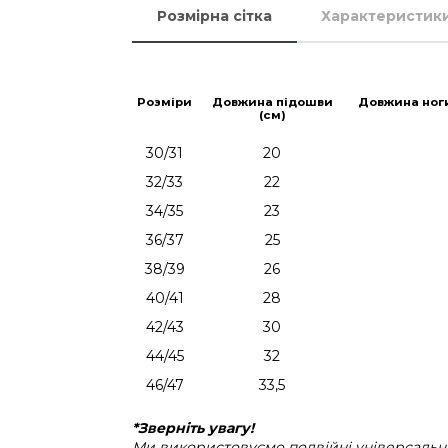
Розмірна сітка
Характеристик
Розміри
Довжина підошви
Довжина ног
(см)
30/31
20
32/33
22
34/35
23
36/37
25
38/39
26
40/41
28
42/43
30
44/45
32
46/47
33,5
*Зверніть увагу!
Ми використовуємо подвійні універсальні 