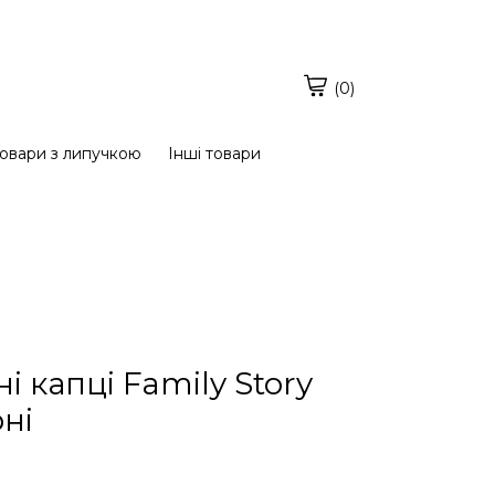
(0)
овари з липучкою
Інші товари
 капці Family Story
ні