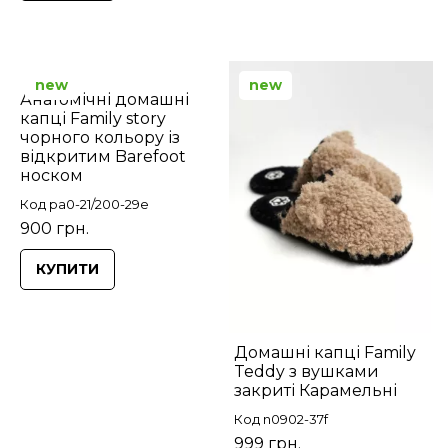
new
new
Анатомічні домашні
капці Family story
чорного кольору із
відкритим Barefoot
носком
Код pa0-21/200-29e
900 грн.
КУПИТИ
Домашні капці Family
Teddy з вушками
закриті Карамельні
Код n0902-37f
999 грн.