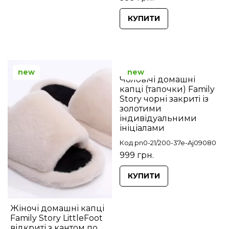
КУПИТИ
new
new
Чоловічі домашні
капці (тапочки) Family
Story чорні закриті із
золотими
індивідуальними
ініціалами
Код pn0-21/200-37e-Aj09080
999 грн.
КУПИТИ
Жіночі домашні капці
Family Story LittleFoot
відкриті з кантом по