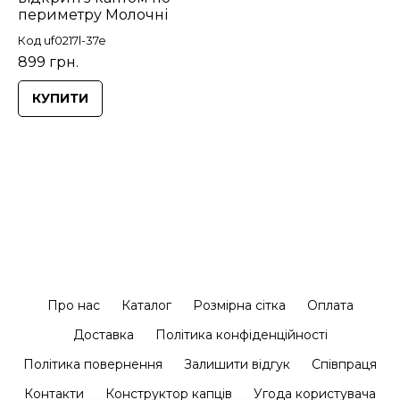
периметру Молочні
Код uf0217l-37e
899 грн.
КУПИТИ
Про нас
Каталог
Розмірна сітка
Оплата
Доставка
Політика конфіденційності
Політика повернення
Залишити відгук
Співпраця
Контакти
Конструктор капців
Угода користувача