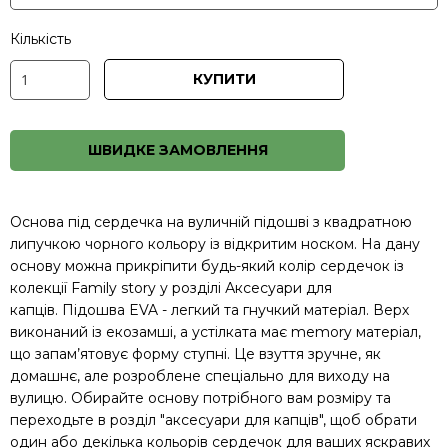
Кількість
КУПИТИ
ШВИДКЕ ЗАМОВЛЕННЯ
Основа під сердечка на вуличній підошві з квадратною
липучкою чорного кольору із відкритим носком. На дану
основу можна прикріпити будь-який колір сердечок із
колекції Family story у розділі
Аксесуари для
капців.
Підошва EVA - легкий та гнучкий матеріал. Верх
виконаний із екозамші, а устілката має memory матеріал,
що запам’ятовує форму ступні. Це взуття зручне, як
домашнє, але розроблене спеціально для виходу на
вулицю. Обирайте основу потрібного вам розміру та
переходьте в розділ "аксесуари для капців", щоб обрати
один або декілька кольорів сердечок для ваших яскравих