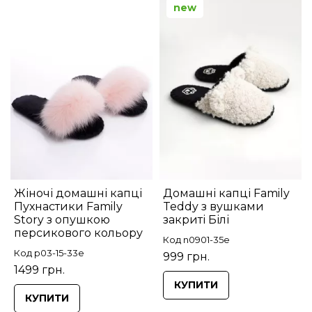
new
Жіночі домашні капці
Домашні капці Family
Пухнастики Family
Teddy з вушками
Story з опушкою
закриті Білі
персикового кольору
Код n0901-35e
Код p03-15-33e
999 грн.
1499 грн.
КУПИТИ
КУПИТИ