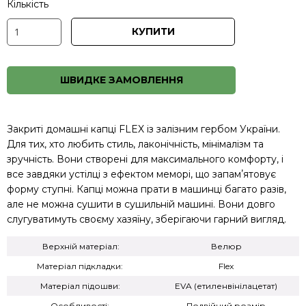
Кількість
КУПИТИ
ШВИДКЕ ЗАМОВЛЕННЯ
Закриті домашні капці FLEX із залізним гербом України.
Для тих, хто любить стиль, лаконічність, мінімалізм та
зручність. Вони створені для максимального комфорту, і
все завдяки устілці з ефектом меморі, що запамʼятовує
форму ступні. Капці можна прати в машинці багато разів,
але не можна сушити в сушильній машині. Вони довго
слугуватимуть своєму хазяїну, зберігаючи гарний вигляд.
Верхній матеріал:
Велюр
Матеріал підкладки:
Flex
Матеріал підошви:
EVA (етиленвінілацетат)
Особливості:
Подвійний розмір