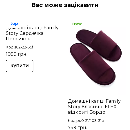
Вас може зацікавити
top
new
Домашні капці Family
Story Сердечка
Персикові
Код s02-22-35f
1099 грн.
КУПИТИ
Домашні капці Family
Story Класичні FLEX
відкриті Бордо
Код pu0-21/403-31e
749 грн.