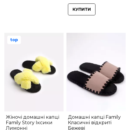
КУПИТИ
top
Жіночі домашні капці
Домашні капці Family
Family Story Іксики
Класичні відкриті
Лимонні
Бежеві