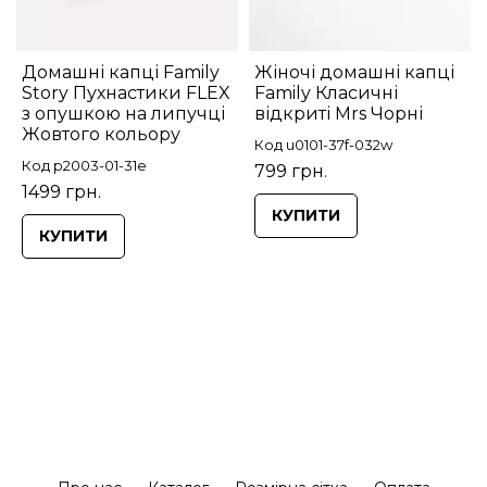
Домашні капці Family
Жіночі домашні капці
Story Пухнастики FLEX
Family Класичні
з опушкою на липучці
відкриті Mrs Чорні
Жовтого кольору
Код u0101-37f-032w
Код p2003-01-31e
799 грн.
1499 грн.
КУПИТИ
КУПИТИ