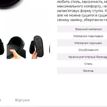
любить стиль, лаконічність, м
максимального комфорту, і в
запамʼятовує форму ступні. К
але не можна сушити в суши
своєму хазяїну, зберігаючи г
Верхній матеріал:
Матеріал підкладки:
Матеріал підошви:
Особливості:
Країна регістрації бренду
Стать:
Бренд:
и
Відгуки