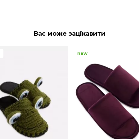
Вас може зацікавити
p
new