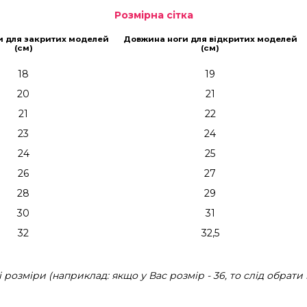
Розмірна сітка
и для закритих моделей
Довжина ноги для відкритих моделей
(см)
(см)
18
19
20
21
21
22
23
24
24
25
26
27
28
29
30
31
32
32,5
розміри (наприклад: якщо у Вас розмір - 36, то слід обрати 