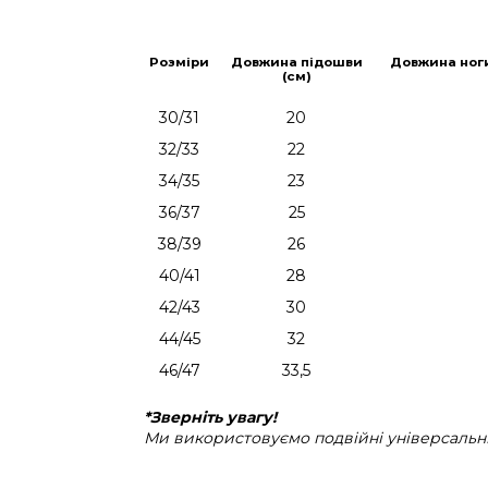
Розміри
Довжина підошви
Довжина ног
(см)
30/31
20
32/33
22
34/35
23
36/37
25
38/39
26
40/41
28
42/43
30
44/45
32
46/47
33,5
*Зверніть увагу!
Ми використовуємо подвійні універсальні 