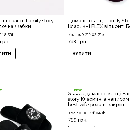
шні капці Family story
Домашні капці Family Sto
дочка Жабки
Класичні FLEX відкриті 
1-16-39f
Код pu0-21/403-31e
грн.
749 грн.
ПИТИ
КУПИТИ
w
new
Жіночі домашні капці Fam
story Класичні з написом
best wife рожеві закриті
Код n0106-37f-049b
799 грн.