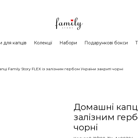
и для капців
Колекції
Набори
Подарункові бокси
Т
пці Family Story FLEX із залізним гербом України закриті чорні
Домашні капці 
залізним герб
чорні