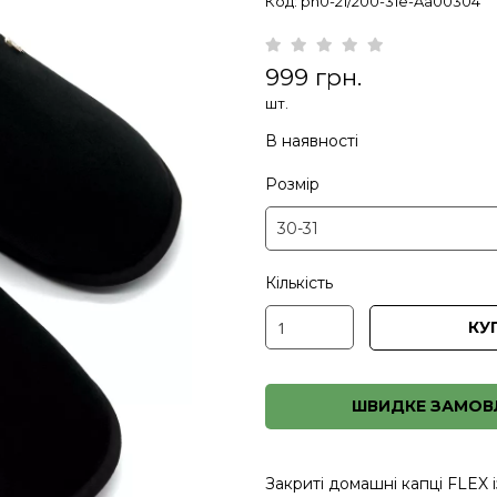
Код: pn0-21/200-31e-Aa00304
999 грн.
шт.
В наявності
Розмір
Кількість
КУ
ШВИДКЕ ЗАМОВ
Закриті домашні капці FLEX і