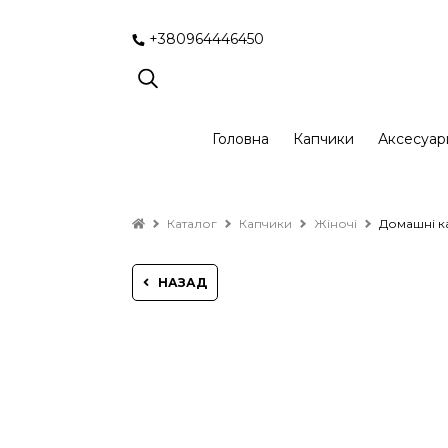
+380964446450
Головна
Капчики
Аксесуар
Каталог
Капчики
Жіночі
Домашні ка
НАЗАД