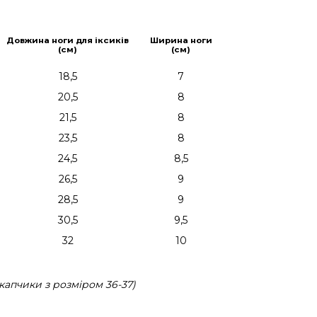
Довжина ноги для іксиків
Ширина ноги
(см)
(см)
18,5
7
20,5
8
21,5
8
23,5
8
24,5
8,5
26,5
9
28,5
9
30,5
9,5
32
10
капчики з розміром 36-37)