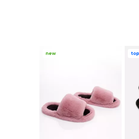
new
to