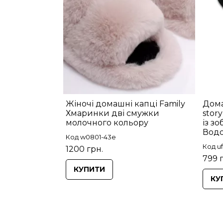
Жіночі домашні капці Family
Дома
Хмаринки дві смужки
stor
молочного кольору
із з
Водо
Код w0801-43e
Код u
1200 грн.
799 
КУПИТИ
КУ