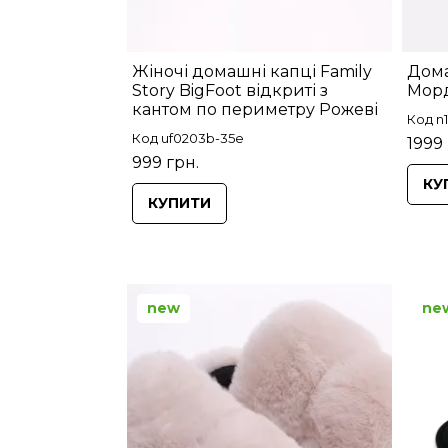
Жіночі домашні капці Family
Дома
Story BigFoot відкриті з
Мор
кантом по периметру Рожеві
Код n1
Код uf0203b-35e
1999 
999 грн.
КУ
КУПИТИ
new
ne