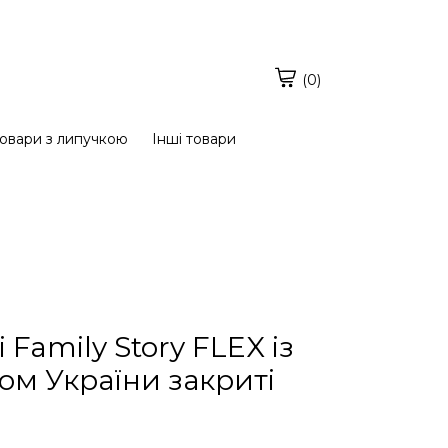
(0)
овари з липучкою
Інші товари
Family Story FLEX із
ом України закриті