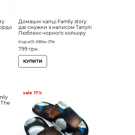
ry
Домашні капці Family story
Бордо
дві смужки з написом Тапулі
Люблюні чорного кольору
Код w13-085w-37e
799 грн.
КУПИТИ
sale 17%
ily
 The