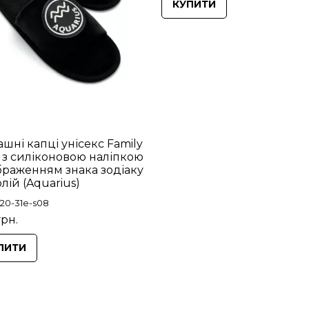
КУПИТИ
шні капці унісекс Family
y з силіконовою наліпкою
ображенням знака зодіаку
лій (Aquarius)
f20-31e-s08
грн.
ПИТИ