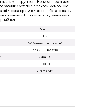
інімалізм та зручність. Вони створені для
се завдяки устілці з ефектом меморі, що
апці можна прати в машинці багато разів,
льній машині. Вони довго слугуватимуть
арний вигляд.
Велюр
Flex
EVA (етиленвінілацетат)
Подвійний розмір
:
Україна
Унісекс
Family Story