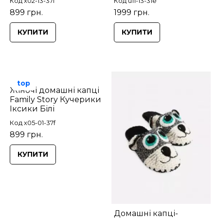
Код x02-13-37f
Код u11-13-31e
899 грн.
1999 грн.
КУПИТИ
КУПИТИ
top
Жіночі домашні капці
Family Story Кучерики
Іксики Білі
Код x05-01-37f
899 грн.
КУПИТИ
Домашні капці-