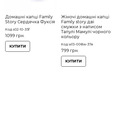
Домашні капці Family
Жіночі домашні капці
Story Сердечка Фуксія
Family story дві
смужки з написом
Код s02-10-35f
Тапулі Мамулі чорного
1099 грн.
кольору
Код w13-008w-37e
КУПИТИ
799 грн.
КУПИТИ