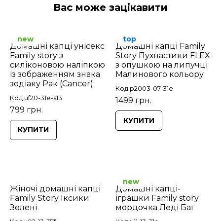
Вас може зацікавити
new
top
Домашні капці унісекс
Домашні капці Family
Family story з
Story Пухнастики FLEX
силіконовою наліпкою
з опушкою на липучці
із зображенням знака
Малинового кольору
зодіаку Рак (Cancer)
Код p2003-07-31e
Код uf20-31e-s13
1499 грн.
799 грн.
КУПИТИ
КУПИТИ
new
Жіночі домашні капці
Домашні капці-
Family Story Іксики
іграшки Family story
Зелені
мордочка Леді Баг