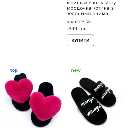
ігришки Family story
мордочка Котика із
зеленими очима
Код n11-15-31e
1999 грн.
КУПИТИ
top
new