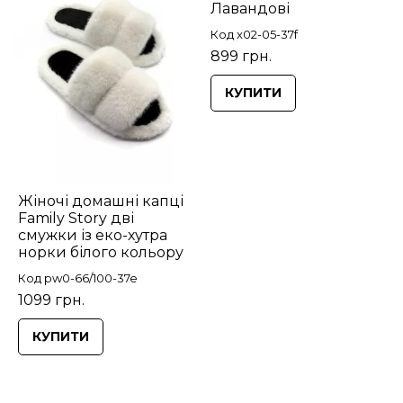
Лавандові
Код x02-05-37f
899 грн.
КУПИТИ
Жіночі домашні капці
Family Story дві
смужки із еко-хутра
норки білого кольору
Код pw0-66/100-37e
1099 грн.
КУПИТИ