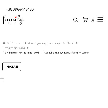
+380964446450
(0)
Каталог
Аксесуари для капців
Патчі
Патчі тваринки
Патчі-песики на анатомічні капці з липучкою Family story
НАЗАД