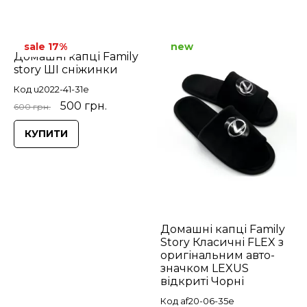
sale 17%
new
Домашні капці Family
story ШІ сніжинки
Код u2022-41-31e
500 грн.
600 грн.
КУПИТИ
Домашні капці Family
Story Класичні FLEX з
оригінальним авто-
значком LEXUS
відкриті Чорні
Код af20-06-35e