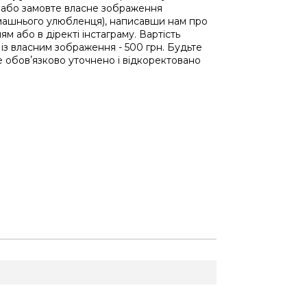
 або замовте власне зображення
машнього улюбленця), написавши нам про
ям або в діректі інстаграму. Вартість
 із власним зображення - 500 грн. Будьте
 обовʼязково уточнено і відкоректовано