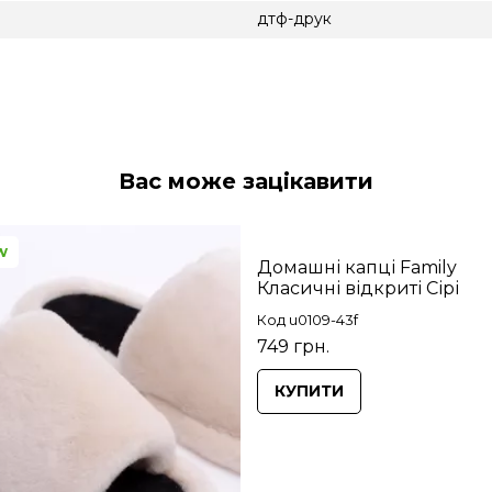
дтф-друк
Вас може зацікавити
w
Домашні капці Family
Класичні відкриті Сірі
Код u0109-43f
749 грн.
КУПИТИ