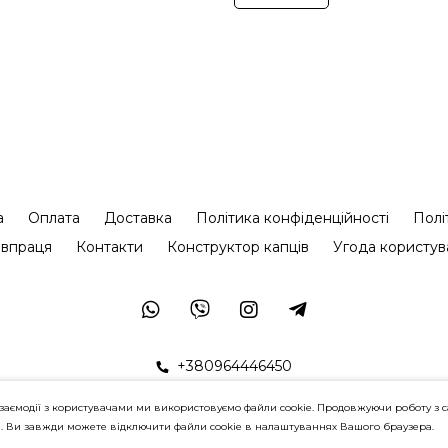
а
Оплата
Доставка
Політика конфіденційності
Полі
івпраця
Контакти
Конструктор капців
Угода користув
+380964446450
заємодії з користувачами ми використовуємо файли cookie. Продовжуючи роботу з с
в. Ви завжди можете відключити файли cookie в налаштуваннях Вашого браузера.