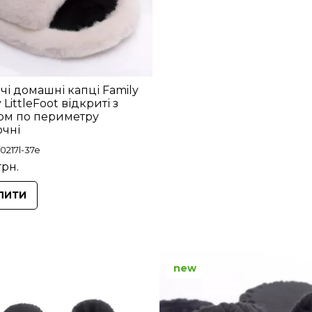
чі домашні капці Family
 LittleFoot відкриті з
ом по периметру
чні
0217l-37e
грн.
ПИТИ
new