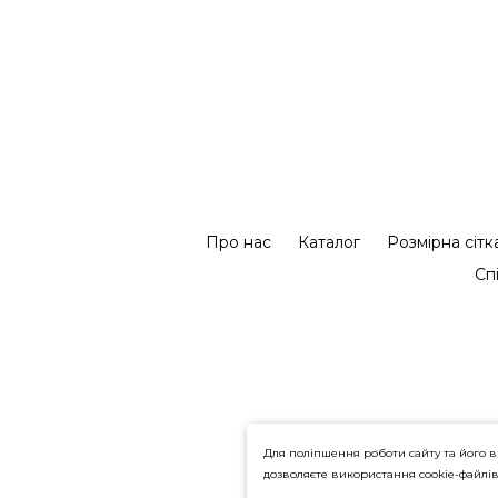
Про нас
Каталог
Розмірна сітк
Сп
Для поліпшення роботи сайту та його в
дозволяєте використання cookie-файлі