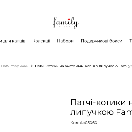
и для капців
Колекції
Набори
Подарункові бокси
Т
Патчі тваринки
Патчі-котики на анатомічні капці з липучкою Family 
Патчі-котики н
липучкою Fami
Код: Ac05060