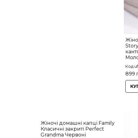
Жіно
Story
кант
Моло
Код uf
899 
КУ
Жіночі домашні капці Family
Класичні закриті Perfect
Grandma Червоні