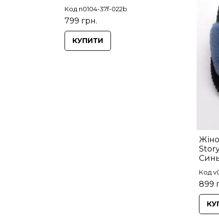
Код n0104-37f-022b
799 грн.
КУПИТИ
Жіно
Stor
Синь
Код v
899 
КУ