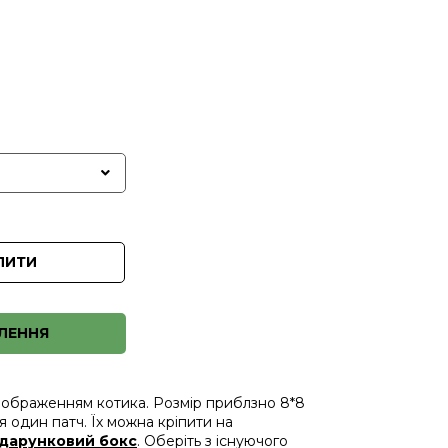
ПИТИ
ЛЕННЯ
з зображенням котика. Розмір приблзно 8*8
ся один патч. Їх можна кріпити на
дарунковий бокс
. Оберіть з існуючого