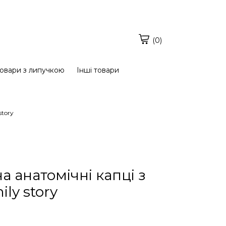
(0)
овари з липучкою
Інші товари
story
а анатомічні капці з
ly story