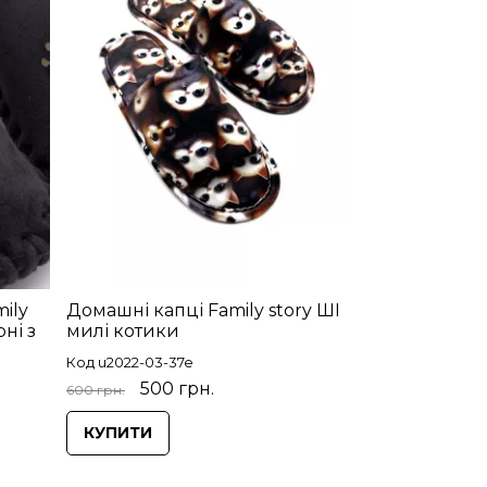
ily
Домашні капці Family story ШІ
рні з
милі котики
Код u2022-03-37e
500 грн.
600 грн.
КУПИТИ