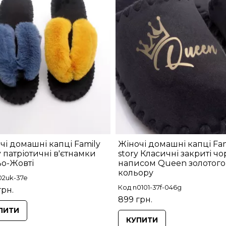
чі домашні капці Family
Жіночі домашні капці Fam
y патріотичні в'єтнамки
story Класичні закриті чо
о-Жовті
написом Queen золотого
кольору
02uk-37e
Код n0101-37f-046g
грн.
899 грн.
ПИТИ
КУПИТИ