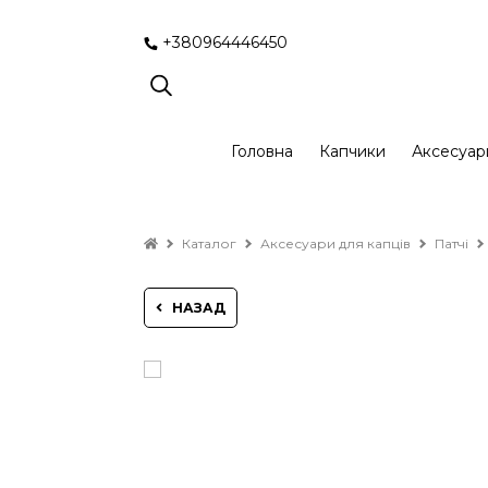
+380964446450
Головна
Капчики
Аксесуар
Каталог
Аксесуари для капців
Патчі
НАЗАД