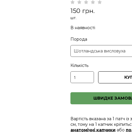
150 грн.
шт.
В наявності
Порода
Кількість
КУ
ШВИДКЕ ЗАМОВ
Вартість вказана за 1 патч і
см, тому на 1 капчик кріпить
анатомічні капчики
або
по