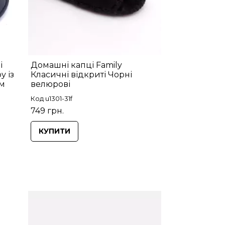
і
Домашні капці Family
у із
Класичні відкриті Чорні
ом
велюрові
Код u1301-31f
749 грн.
КУПИТИ