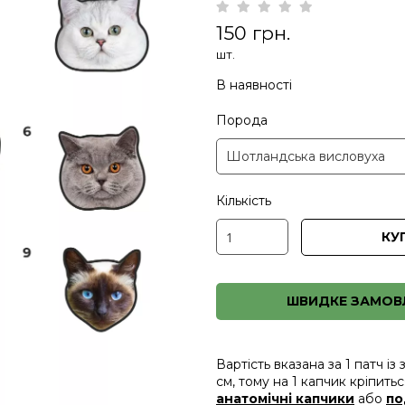
150 грн.
шт.
В наявності
Порода
Кількість
КУ
ШВИДКЕ ЗАМОВ
Вартість вказана за 1 патч і
см, тому на 1 капчик кріпить
анатомічні капчики
або
по