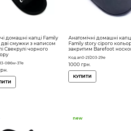
чі домашні капці Family
Анатомічні домашні капц
y дві смужки з написом
Family story сірого кольор
лі Свекрулі чорного
закритим Barefoot носк
ору
Код an0-21/203-29e
13-086w-37e
1000 грн.
грн.
КУПИТИ
ПИТИ
p
new