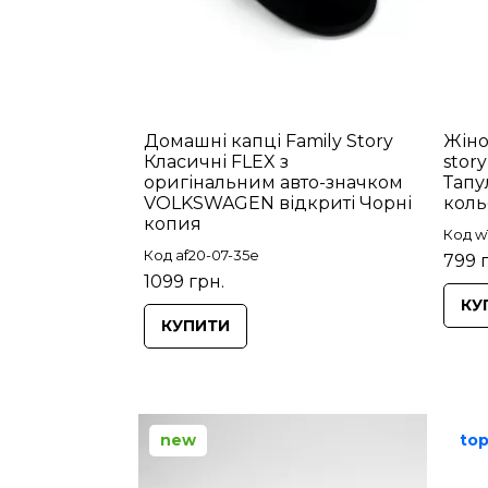
Домашні капці Family Story
Жіно
Класичні FLEX з
stor
оригінальним авто-значком
Тапу
VOLKSWAGEN відкриті Чорні
коль
копия
Код w
Код af20-07-35e
799 
1099 грн.
КУ
КУПИТИ
new
to