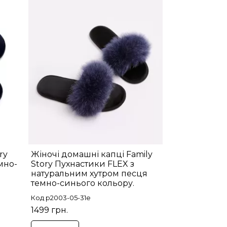
ry
Жіночі домашні капці Family
мно-
Story Пухнастики FLEX з
натуральним хутром песця
темно-синього кольору.
Код p2003-05-31e
1499 грн.