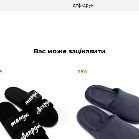
дтф-друк
Вас може зацікавити
w
new