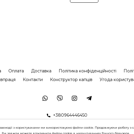
а
Оплата
Доставка
Політика конфіденційності
Полі
івпраця
Контакти
Конструктор капців
Угода користув
+380964446450
заємодії з користувачами ми використовуємо файли cookie. Продовжуючи роботу з с
в. Ви завжди можете відключити файли cookie в налаштуваннях Вашого браузера.