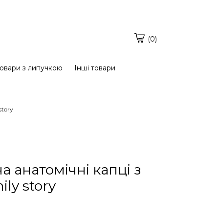
(0)
овари з липучкою
Інші товари
story
а анатомічні капці з
ly story