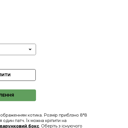
ПИТИ
ЛЕННЯ
з зображенням котика. Розмір приблзно 8*8
ся один патч. Їх можна кріпити на
дарунковий бокс
. Оберіть з існуючого