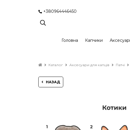
+380964446450
Головна
Капчики
Аксесуар
Каталог
Аксесуари для капців
Патчі
НАЗАД