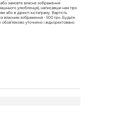
 або замовте власне зображення
машнього улюбленця), написавши нам про
ям або в діректі інстаграму. Вартість
 із власним зображення - 500 грн. Будьте
 обовʼязково уточнено і відкоректовано