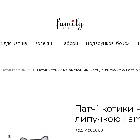
и для капців
Колекції
Набори
Подарункові бокси
Т
Патчі тваринки
Патчі-котики на анатомічні капці з липучкою Family 
Патчі-котики н
липучкою Fami
Код: Ac05060