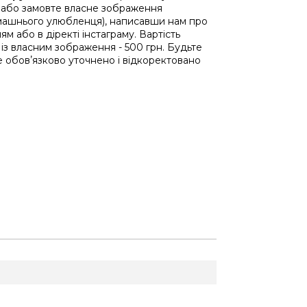
 або замовте власне зображення
машнього улюбленця), написавши нам про
ям або в діректі інстаграму. Вартість
 із власним зображення - 500 грн. Будьте
 обовʼязково уточнено і відкоректовано