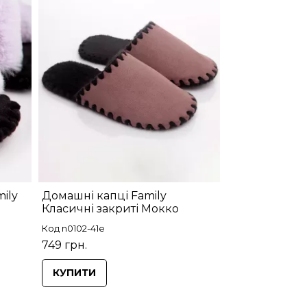
ily
Домашні капці Family
Класичні закриті Мокко
Код n0102-41e
749 грн.
КУПИТИ