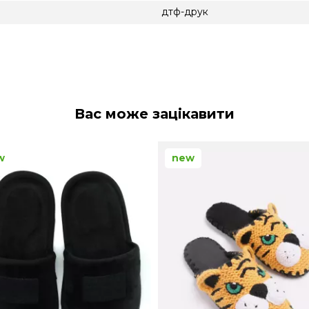
дтф-друк
Вас може зацікавити
w
new