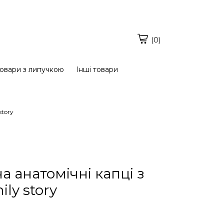
(0)
овари з липучкою
Інші товари
story
а анатомічні капці з
ly story