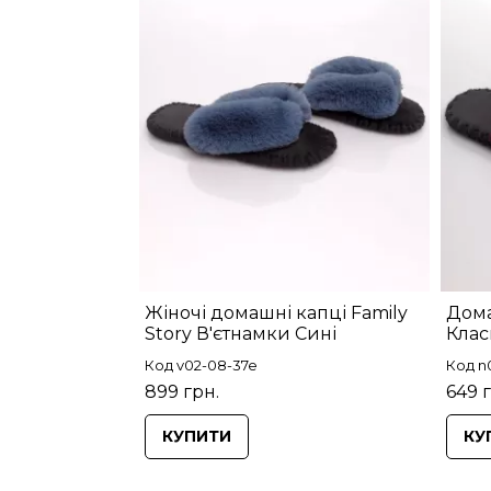
Жіночі домашні капці Family
Дома
Story В'єтнамки Сині
Клас
Код v02-08-37e
Код n
899 грн.
649 
КУПИТИ
КУ