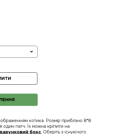
ПИТИ
ЛЕННЯ
з зображенням котика. Розмір приблзно 8*8
ся один патч. Їх можна кріпити на
дарунковий бокс
. Оберіть з існуючого