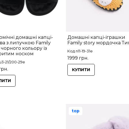
омічні домашні капці-
Домашні капці-іграшки
ва з липучкою Family
Family story мордочка Ти
y чорного кольору із
Код n11-19-31e
ритим носком
1999 грн.
u3-21/200-29e
грн.
КУПИТИ
ПИТИ
top