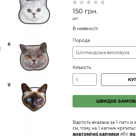
150 грн.
шт.
В наявності
Порода
Кількість
КУ
ШВИДКЕ ЗАМОВ
Вартість вказана за 1 патч і
см, тому на 1 капчик кріпить
анатомічні капчики
або
по