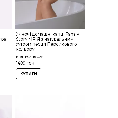
Жіночі домашні капці Family
гра
Story МРІЯ з натуральним
хутром песця Персикового
кольору
Код m03-15-35e
1499 грн.
КУПИТИ