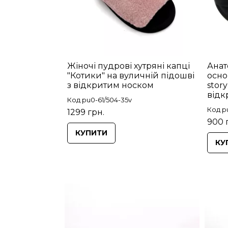
Жіночі пудрові хутряні капці
Анат
"Котики" на вуличній підошві
осно
з відкритим носком
stor
відк
Код pu0-61/504-35v
Код p
1299 грн.
900 
КУПИТИ
КУ