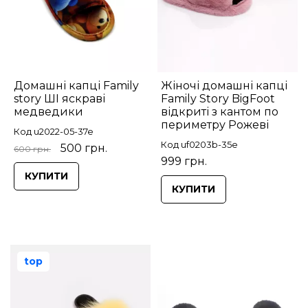
Домашні капці Family
Жіночі домашні капці
story ШІ яскраві
Family Story BigFoot
медведики
відкриті з кантом по
периметру Рожеві
Код u2022-05-37e
Код uf0203b-35e
500 грн.
600 грн.
999 грн.
КУПИТИ
КУПИТИ
top