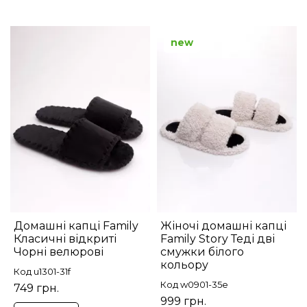
new
Домашні капці Family
Жіночі домашні капці
Класичні відкриті
Family Story Теді дві
Чорні велюрові
смужки білого
кольору
Код u1301-31f
Код w0901-35e
749 грн.
999 грн.