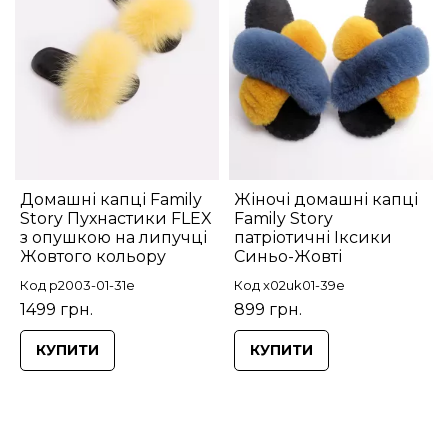
Домашні капці Family
Жіночі домашні капці
Story Пухнастики FLEX
Family Story
з опушкою на липучці
патріотичні Іксики
Жовтого кольору
Синьо-Жовті
Код p2003-01-31e
Код x02uk01-39e
1499 грн.
899 грн.
КУПИТИ
КУПИТИ