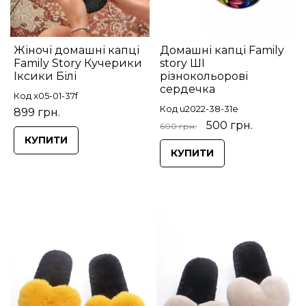
Жіночі домашні капці
Домашні капці Family
Family Story Кучерики
story ШІ
Іксики Білі
різнокольорові
сердечка
Код x05-01-37f
Код u2022-38-31e
899 грн.
500 грн.
600 грн.
КУПИТИ
КУПИТИ