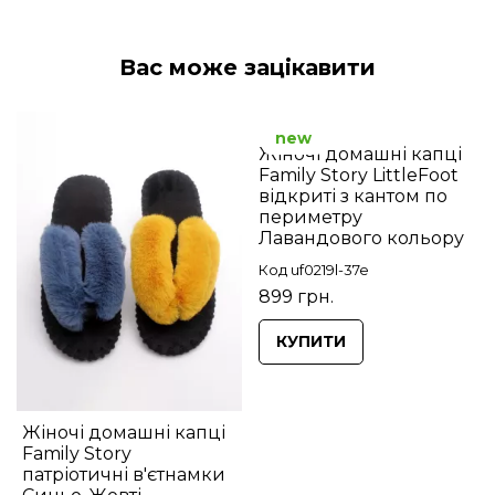
Вас може зацікавити
new
Жіночі домашні капці
Family Story LittleFoot
відкриті з кантом по
периметру
Лавандового кольору
Код uf0219l-37e
899 грн.
КУПИТИ
Жіночі домашні капці
Family Story
патріотичні в'єтнамки