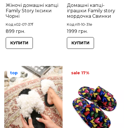
Жіночі домашні капці
Домашні капці-
Family Story Іксики
іграшки Family story
Чорні
мордочка Свинки
Код x02-07-37f
Код n11-10-31e
899 грн.
1999 грн.
КУПИТИ
КУПИТИ
top
sale 17%