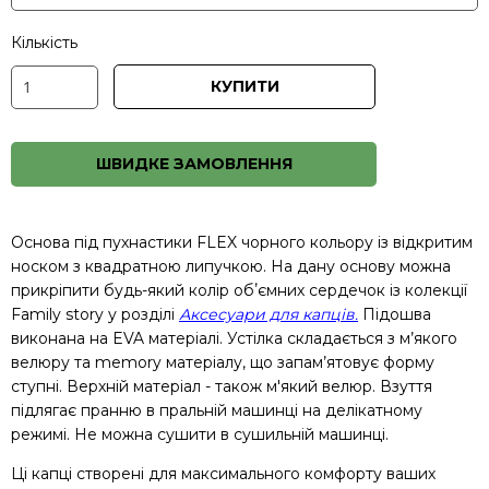
Кількість
КУПИТИ
ШВИДКЕ ЗАМОВЛЕННЯ
Основа під пухнастики FLEX чорного кольору із відкритим
носком з квадратною липучкою. На дану основу можна
прикріпити будь-який колір обʼємних сердечок із колекції
Family story у розділі
Аксесуари для капців.
Підошва
виконана на EVA матеріалі. Устілка складається з м’якого
велюру та memory матеріалу, що запам’ятовує форму
ступні. Верхній матеріал - також м'який велюр. Взуття
підлягає пранню в пральній машинці на делікатному
режимі. Не можна сушити в сушильній машинці.
Ці капці створені для максимального комфорту ваших