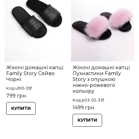
Жіночі домашні капці
Жіночі домашні капці
Family Story Сяйво
Пухнастики Family
Чорні
Story з опушкою
ніжно-рожевого
Код u1101-35f
кольору
799 грн.
Код p03-02-33f
1499 грн.
КУПИТИ
КУПИТИ