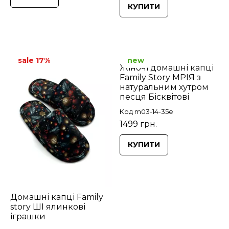
КУПИТИ
sale 17%
new
Жіночі домашні капці
Family Story МРІЯ з
натуральним хутром
песця Бісквітові
Код m03-14-35e
1499 грн.
КУПИТИ
Домашні капці Family
story ШІ ялинкові
іграшки