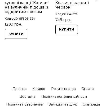
хутряні капці "Котики"
Класичні закриті
на вуличній підошві з
Червоні
відкритим носком
Код n0104-37f
Код pu0-61/309-35v
749 грн.
1299 грн.
КУПИТИ
КУПИТИ
Про нас
Каталог
Розмірна сітка
Оплата
Доставка
Політика конфіденційності
Політика повернення
Залишити відгук
Співпраця