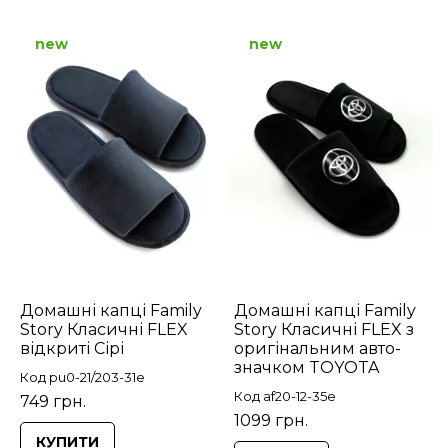
new
new
Домашні капці Family
Домашні капці Family
Story Класичні FLEX
Story Класичні FLEX з
відкриті Сірі
оригінальним авто-
значком TOYOTA
Код pu0-21/203-31e
Код af20-12-35e
749 грн.
1099 грн.
КУПИТИ