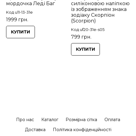
мордочка Леді Баг
силіконовою наліпкою
із зображенням знака
Код u11-13-31e
зодіаку Скорпіон
1999 грн.
(Scorpion)
Код uf20-31e-s05
КУПИТИ
799 грн.
КУПИТИ
Про нас
Каталог
Розмірна сітка
Оплата
Доставка
Політика конфіденційності