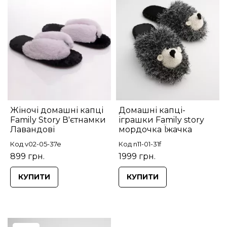
Жіночі домашні капці
Домашні капці-
Family Story В'єтнамки
іграшки Family story
Лавандові
мордочка Їжачка
Код v02-05-37e
Код n11-01-31f
899 грн.
1999 грн.
КУПИТИ
КУПИТИ