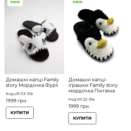
new
new
Домашні капці Family
Домашні капці-
story Мордочка Фурії
іграшки Family story
мордочка Пінгвіна
Код u11-03-31e
Код n11-22-31e
1999 грн.
1999 грн.
КУПИТИ
КУПИТИ