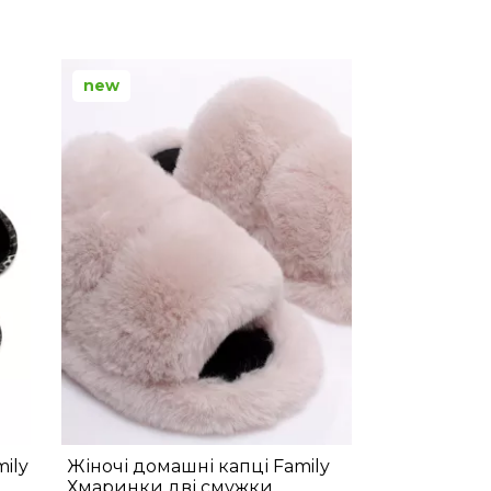
new
ily
Жіночі домашні капці Family
Хмаринки дві смужки