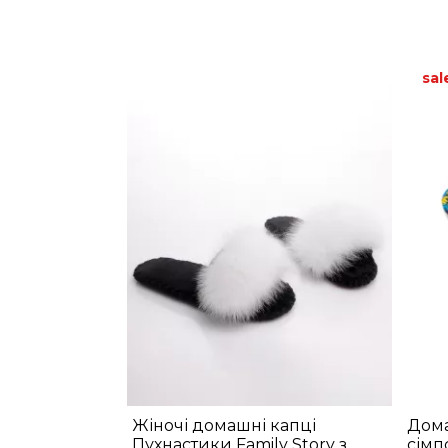
sal
Жіночі домашні капці
Дома
Пухнастики Family Story з
сімп