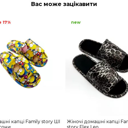
Вас може зацікавити
e 17%
new
шні капці Family story ШІ
Жіночі домашні капці Fam
сони
story Flex Leo