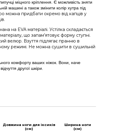
липучці міцного кріплення. Є можливість зняти
ній машині а також змінити колір хутра під
тро можна придбати окремо від капців у
ів
.
ана на EVA матеріалі. Устілка складається
матеріалу, що запам’ятовує форму ступні.
який велюр. Взуття підлягає пранню в
тному режимі. Не можна сушити в сушильній
льного комфорту ваших ніжок. Вони, наче
відчуття другої шкіри.
Довжина ноги для іксиків
Ширина ноги
(см)
(см)