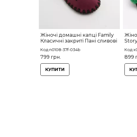
Жіночі домашні капці Family
Жіно
Класичні закриті Пані сливові
Stor
Код n0108-37f-034b
Код x0
799 грн.
899 
КУПИТИ
КУ