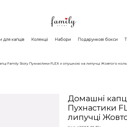
и для капців
Колекції
Набори
Подарункові бокси
Т
пці Family Story Пухнастики FLEX з опушкою на липучці Жовтого кол
Домашні капці
Пухнастики F
липучці Жовт