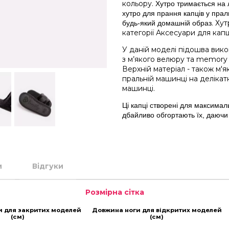
кольору.
Хутро тримається на 
хутро для прання капців у праль
. Ху
будь-який домашній образ
категорії
Аксесуари для капц
У даній моделі підошва викон
з м’якого велюру та memory 
Верхній матеріал - також м'
пральній машинці на деліка
машинці.
Ці капці створені для максима
дбайливо обгортають їх, даючи 
и
Відгуки
Розмірна сітка
и для закритих моделей
Довжина ноги для відкритих моделей
(см)
(см)