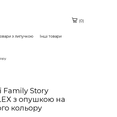
(0)
овари з липучкою
Інші товари
ьору
 Family Story
LEX з опушкою на
ого кольору