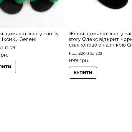
чі домашні капці Family
Жіночі домашні капці Fam
y Іксики Зелені
story Флекс відкриті чорн
силіконовою наліпкою 
2-13-37f
Код uf20-35e-s02
грн.
899 грн.
ПИТИ
КУПИТИ