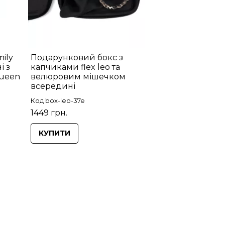
ily
Подарунковий бокс з
і з
капчиками flex leo та
Queen
велюровим мішечком
всередині
Код box-leo-37e
1449 грн.
КУПИТИ