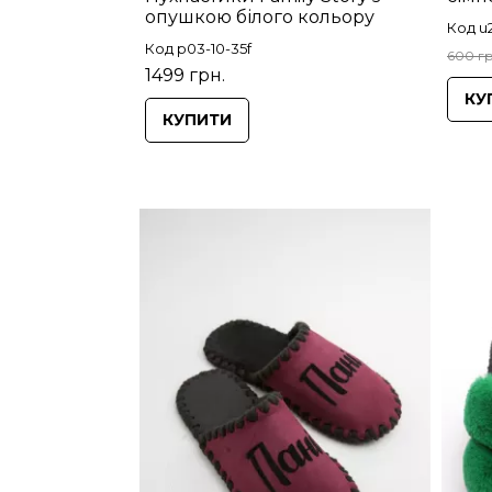
опушкою білого кольору
Код u
Код p03-10-35f
600 гр
1499 грн.
КУ
КУПИТИ