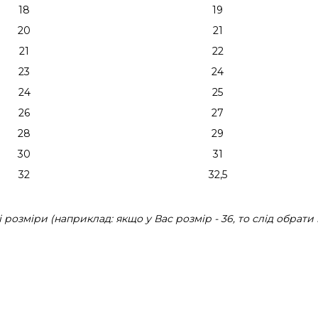
18
19
20
21
21
22
23
24
24
25
26
27
28
29
30
31
32
32,5
розміри (наприклад: якщо у Вас розмір - 36, то слід обрати 