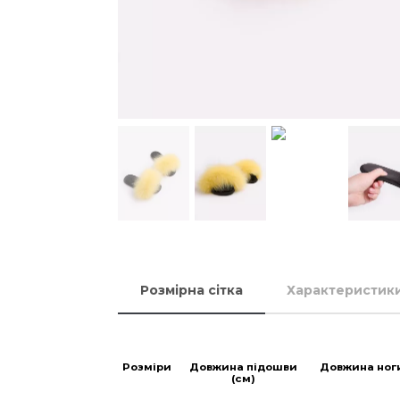
Розмірна сітка
Характеристик
Розміри
Довжина підошви
Довжина ног
(см)