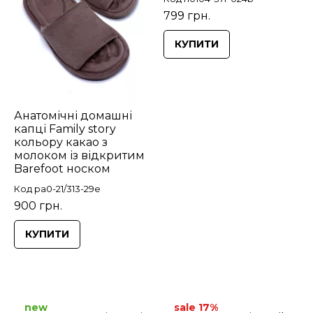
799 грн.
КУПИТИ
Анатомічні домашні
капці Family story
кольору какао з
молоком із відкритим
Barefoot носком
Код pa0-21/313-29e
900 грн.
КУПИТИ
new
sale 17%