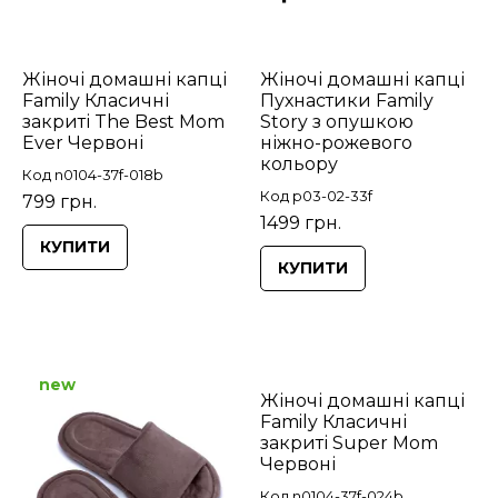
Жіночі домашні капці
Жіночі домашні капці
Family Класичні
Пухнастики Family
закриті The Best Mom
Story з опушкою
Ever Червоні
ніжно-рожевого
кольору
Код n0104-37f-018b
Код p03-02-33f
799 грн.
1499 грн.
КУПИТИ
КУПИТИ
new
Жіночі домашні капці
Family Класичні
закриті Super Mom
Червоні
Код n0104-37f-024b