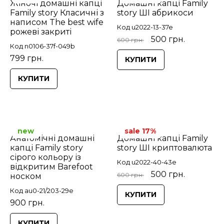
Жіночі домашні капці
Домашні капці Family
Family story Класичні з
story ШІ абрикоси
написом The best wife
Код u2022-13-37e
рожеві закриті
500 грн.
600 грн.
Код n0106-37f-049b
799 грн.
КУПИТИ
КУПИТИ
new
sale 17%
Анатомічні домашні
Домашні капці Family
капці Family story
story ШІ криптовалюта
сірого кольору із
Код u2022-40-43e
відкритим Barefoot
500 грн.
600 грн.
носком
Код au0-21/203-29e
КУПИТИ
900 грн.
КУПИТИ