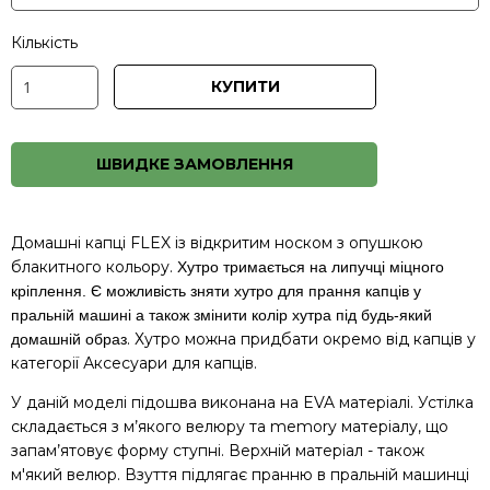
Кількість
КУПИТИ
ШВИДКЕ ЗАМОВЛЕННЯ
Домашні капці FLEX із відкритим носком з опушкою
блакитного кольору.
Хутро тримається на липучці міцного
кріплення. Є можливість зняти хутро для прання капців у
пральній машині а також змінити колір хутра під будь-який
. Хутро можна придбати окремо від капців у
домашній образ
категорії
Аксесуари для капців
.
У даній моделі підошва виконана на EVA матеріалі. Устілка
складається з м’якого велюру та memory матеріалу, що
запам’ятовує форму ступні. Верхній матеріал - також
м'який велюр. Взуття підлягає пранню в пральній машинці