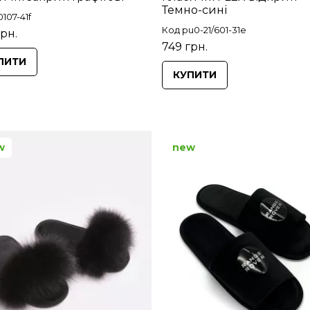
Темно-сині
107-41f
Код pu0-21/601-31e
грн.
749 грн.
ПИТИ
КУПИТИ
w
new