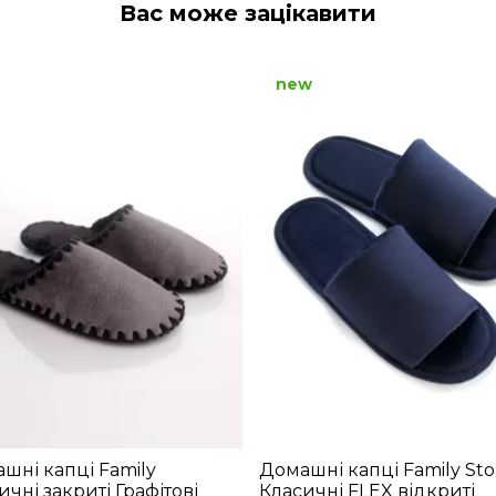
Вас може зацікавити
new
шні капці Family
Домашні капці Family Sto
ичні закриті Графітові
Класичні FLEX відкриті