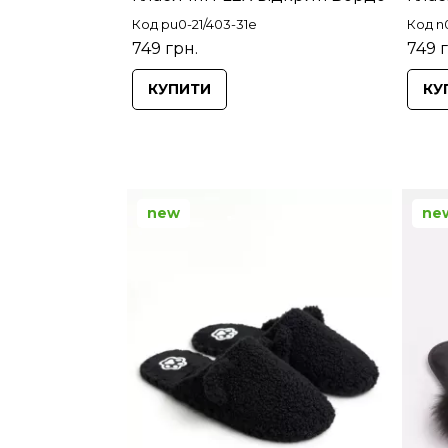
Код pu0-21/403-31e
Код n0
749 грн.
749 
КУПИТИ
КУ
new
ne