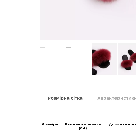
Розмірна сітка
Характеристик
Розміри
Довжина підошви
Довжина ног
(см)