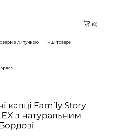
(0)
овари з липучкою
Інші товари
Бордові
 капці Family Story
LEX з натуральним
Бордові