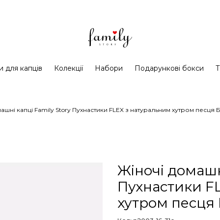
и для капців
Колекції
Набори
Подарункові бокси
Т
ашні капці Family Story Пухнастики FLEX з натуральним хутром песця 
Жіночі домашні
Пухнастики F
хутром песця 