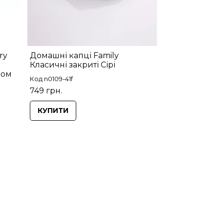
ry
Домашні капці Family
Класичні закриті Сірі
ком
Код n0109-41f
749 грн.
КУПИТИ