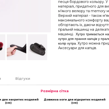
песця бордового кольору. У
матеріалі, придатного для ви
м’якого велюру та memory ма
Верхній матеріал - також м'я
максимального комфорту ваш
обгортають їх, даючи відчутт
пральній машинці на деліка
машинці.
Хутро тримається на 
хутро для прання капців у прал
. Хутро можна прид
колір хутра
Аксесуари для капців
.
и
Відгуки
Розмірна сітка
и для закритих моделей
Довжина ноги для відкритих моделей
(см)
(см)