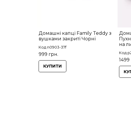
Домашні капці Family Teddy з
Дома
вушками закриті Чорні
Пухн
на л
Код n0903-37f
Код p
999 грн.
1499 
КУПИТИ
КУ