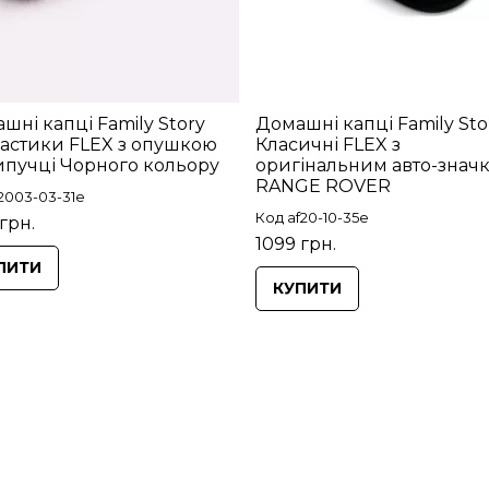
шні капці Family Story
Домашні капці Family Sto
астики FLEX з опушкою
Класичні FLEX з
ипучці Чорного кольору
оригінальним авто-знач
RANGE ROVER
2003-03-31e
Код af20-10-35e
грн.
1099 грн.
ПИТИ
КУПИТИ