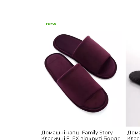
new
Домашні капці Family Story
Дома
Класичні FLEX відкриті Бордо
Клас