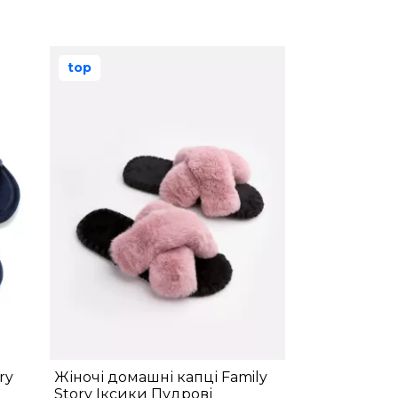
top
ry
Жіночі домашні капці Family
Story Іксики Пудрові