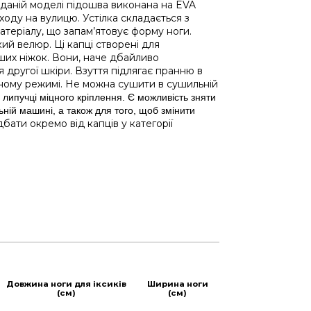
 даній моделі підошва виконана на EVA
ходу на вулицю. Устілка складається з
теріалу, що запам’ятовує форму ноги.
кий велюр. Ці капці створені для
их ніжок. Вони, наче дбайливо
я другої шкіри. Взуття підлягає пранню в
тному режимі. Не можна сушити в сушильній
липучці міцного кріплення. Є можливість зняти
ьній машині, а також для того, щоб змінити
бати окремо від капців у категорії
Довжина ноги для іксиків
Ширина ноги
(см)
(см)