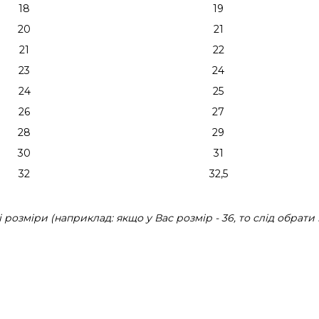
18
19
20
21
21
22
23
24
24
25
26
27
28
29
30
31
32
32,5
розміри (наприклад: якщо у Вас розмір - 36, то слід обрати 