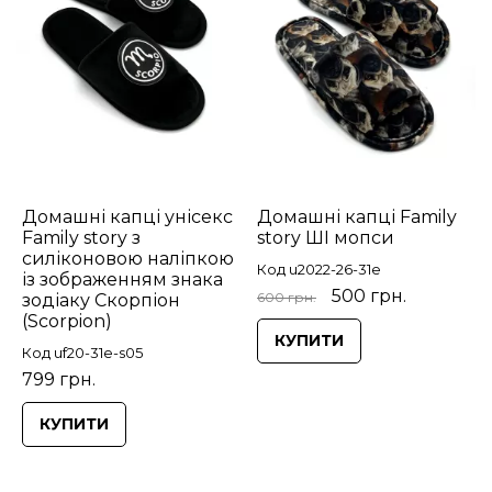
Домашні капці унісекс
Домашні капці Family
Family story з
story ШІ мопси
силіконовою наліпкою
Код u2022-26-31e
із зображенням знака
500 грн.
600 грн.
зодіаку Скорпіон
(Scorpion)
КУПИТИ
Код uf20-31e-s05
799 грн.
КУПИТИ