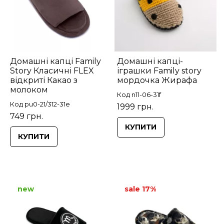
Домашні капці Family
Домашні капці-
Story Класичні FLEX
іграшки Family story
відкриті Какао з
мордочка Жирафа
молоком
Код n11-06-31f
Код pu0-21/312-31e
1999 грн.
749 грн.
КУПИТИ
КУПИТИ
new
sale 17%