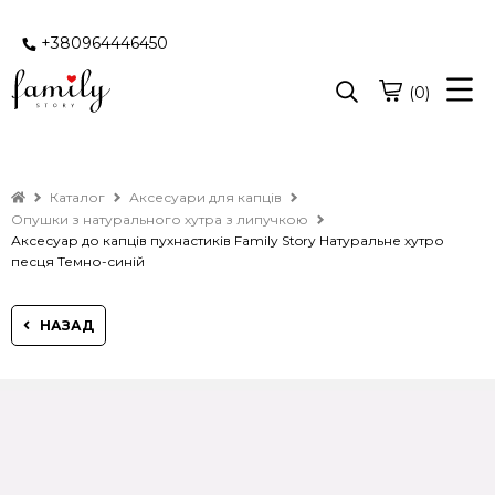
+380964446450
(0)
Каталог
Аксесуари для капців
Опушки з натурального хутра з липучкою
Аксесуар до капців пухнастиків Family Story Натуральне хутро
песця Темно-синій
НАЗАД