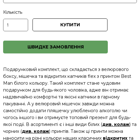
Кількість
КУПИТИ
ШВИДКЕ ЗАМОВЛЕННЯ
Подарунковий комплект, що складається з велюрового
боксу, мішечка та відкритих капчиків flex з принтом Best
Man білого кольору. Такий комплект стане чудовим
подарунком для будь-якого чоловіка, адже він отримає
надзвичайно комфортні та якісні капчики в гарному
пакуванні. А у велюровий мішечок завжди можна
самостійно додати пляшечку улюбленого алкоголю чи
чогось іншого і ви отримуєте топовий презент для будь-
якої події. В асортименті є і інші види білих (
див. колаж
) та
чорних (
див. колаж
) принтів. Також ці принти можна
наносити на різні кольори наших класичних
відкритих
та