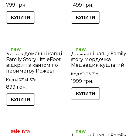
799 грн.
1499 грн.
КУПИТИ
КУПИТИ
new
new
Жіночі домашні капці
Домашні капці Family
Family Story LittleFoot
story Мордочка
відкриті з кантом по
Медведик кудлатий
периметру Рожеві
Код n11-25-31e
Код uf0214l-37e
1999 грн.
899 грн.
КУПИТИ
КУПИТИ
sale 17%
new
Домашні капці Family