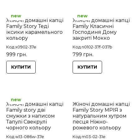
new
new
Жіночі домашні капці
Жіночі домашні капці
Family Story Теді
Family Класичні
іксики карамельного
Господиня Дому
кольору
закриті Мокко
Код x0902-37e
Код n0102-37f-037b
999 грн.
799 грн.
КУПИТИ
КУПИТИ
new
Жіночі домашні капці
Жіночі домашні капці
Family story дві
Family Story МРІЯ з
смужки з написом
натуральним хутром
Тапулі Свекрулі
песця Ніжно-
чорного кольору
рожевого кольору
Код w13-086w-37e
Код m03-02-31e