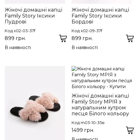
Жіночі домашні капці
Жіночі домашні капці
Family Story Іксики
Family Story Іксики
Пудрові
Бордові
Код x02-03-37f
Код x02-09-37f
899 грн.
899 грн.
В наявності
В наявності
Жіночі домашні капці
Family Story МРІЯ з
натуральним хутром
песця Білого кольору
Код m03-10-35e
1499 грн.
В наявності