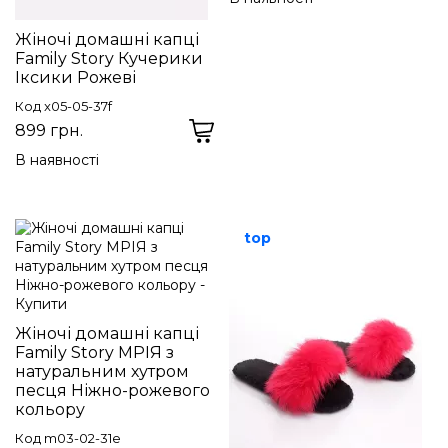
Жіночі домашні капці
Family Story Кучерики
Іксики Рожеві
Код x05-05-37f
899 грн.
В наявності
top
Жіночі домашні капці
Family Story МРІЯ з
натуральним хутром
песця Ніжно-рожевого
кольору
Код m03-02-31e