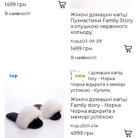
1499 грн.
В наявності
Жіночі домашні капці
Пухнастики Family Story
з опушкою червоного
кольору
Код p03-09-35f
1499 грн.
В наявності
top
new
Жіночі домашні капці
Family story - Норка
Чорна відкрита з
меморі устілкою
Код u1201-43e
4999 грн.