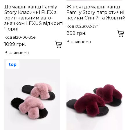
Домашні капці Family
Жіночі домашні капці
Story Класичні FLEX з
Family Story патріотичні
оригінальним авто-
Іксики Синій та Жовтий
значком LEXUS відкриті
Код x02uk02-37f
Чорні
899 грн.
Код af20-06-35e
В наявності
1099 грн.
В наявності
top