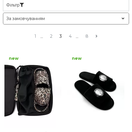
Фільтр
1
2
3
4
8
...
...
new
new