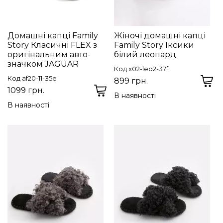
Домашні капці Family
Жіночі домашні капці
Story Класичні FLEX з
Family Story Іксики
оригінальним авто-
білий леопард
значком JAGUAR
Код x02-leo2-37f
Код af20-11-35e
899 грн.
1099 грн.
В наявності
В наявності