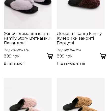
Жіночі домашні капці
Домашні капці Family
Family Story В'єтнамки
Кучерики закриті
Лавандові
Бордові
Код v02-05-37e
Код n0504-39e
899 грн.
899 грн.
В наявності
Під замовлення