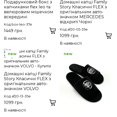
Подарунковий бокс з
Домашні капці Family
капчиками flex leo та
Story Класичні FLEX з
велюровим мішечком
оригінальним авто-
всередині
значком MERCEDES
відкриті Чорні
Код box-leo-37e
Код af20-05-35e
1449 грн.
1099 грн.
В наявності
В наявності
new
new
Домашні капці Family
Story Класичні FLEX з
оригінальним авто-
значком VOLVO
Код af20-13-35e
1099 грн.
В наявності