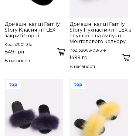
Домашні капці Family
Домашні капці Family
Story Класичні FLEX
Story Пухнастики FLEX з
закриті Чорні
опушкою на липучці
Ментолового кольору
Код n2001-31e
Код p2003-08-31e
849 грн.
1499 грн.
В наявності
В наявності
top
top