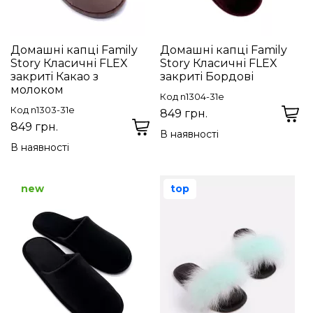
Домашні капці Family
Домашні капці Family
Story Класичні FLEX
Story Класичні FLEX
закриті Какао з
закриті Бордові
молоком
Код n1304-31e
Код n1303-31e
849 грн.
849 грн.
В наявності
В наявності
new
top