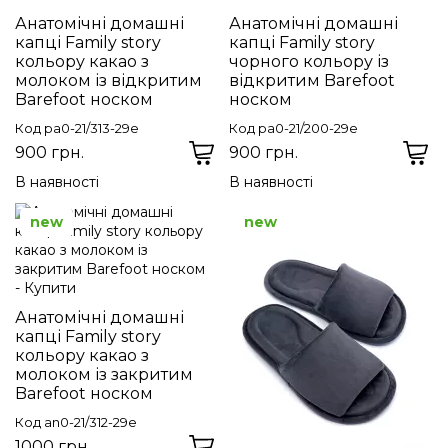
Анатомічні домашні
Анатомічні домашні
капці Family story
капці Family story
кольору какао з
чорного кольору із
молоком із відкритим
відкритим Barefoot
Barefoot носком
носком
Код pa0-21/313-29e
Код pa0-21/200-29e
900 грн.
900 грн.
В наявності
В наявності
new
new
Анатомічні домашні
капці Family story
кольору какао з
молоком із закритим
Barefoot носком
Код an0-21/312-29e
1000 грн.