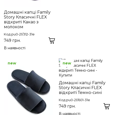
Домашні капці Family
Story Класичні FLEX
відкриті Какао з
молоком
Код pu0-21/312-31e
749 грн.
В наявності
new
new
Домашні капці Family
Story Класичні FLEX
відкриті Темно-сині
Код pu0-21/601-31e
749 грн.
В наявності