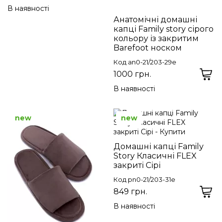
В наявності
Анатомічні домашні
капці Family story сірого
кольору із закритим
Barefoot носком
Код an0-21/203-29e
1000 грн.
В наявності
new
new
Домашні капці Family
Story Класичні FLEX
закриті Сірі
Код pn0-21/203-31e
849 грн.
В наявності