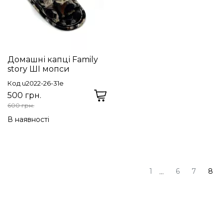
Домашні капці Family
story ШІ мопси
Код u2022-26-31e
500 грн.
600 грн.
В наявності
1
6
7
8
...