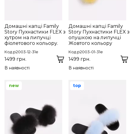
Домашні капці Family
Домашні капці Family
Story Пухнастики FLEX з
Story Пухнастики FLEX з
хутром на липучці
опушкою на липучці
фіолетового кольору.
Жовтого кольору
Код p2003-12-31e
Код p2003-01-31e
1499 грн.
1499 грн.
В наявності
В наявності
new
top