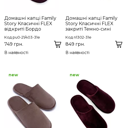
Домашні капці Family
Домашні капці Family
Story Класичні FLEX
Story Класичні FLEX
відкриті Бордо
закриті Темно-сині
Код pu0-21/403-31e
Код n1302-31e
749 грн.
849 грн.
В наявності
В наявності
new
new