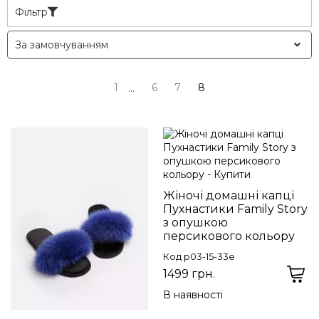
Фільтр
1
6
7
8
...
Жіночі домашні капці
Пухнастики Family Story
з опушкою
персикового кольору
Код p03-15-33e
1499 грн.
В наявності