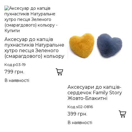
Аксесуар до капців
пухнастиків Натуральне
хутро песця Зеленого
(смарагдового) кольору
Код p03-19
799 грн.
В наявності
Аксесуари до капців-
сердечок Family Story
Жовто-Блакитні
Код s02-0816
399 грн.
В наявності