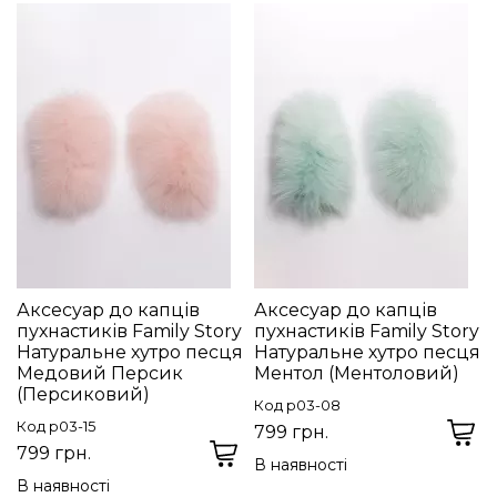
Аксесуар до капців
Аксесуар до капців
пухнастиків Family Story
пухнастиків Family Story
Натуральне хутро песця
Натуральне хутро песця
Медовий Персик
Ментол (Ментоловий)
(Персиковий)
Код p03-08
Код p03-15
799 грн.
799 грн.
В наявності
В наявності