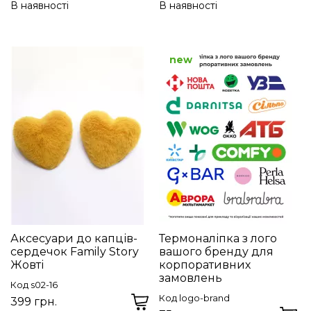
В наявності
В наявності
new
Аксесуари до капців-
Термоналіпка з лого
сердечок Family Story
вашого бренду для
Жовті
корпоративних
замовлень
Код s02-16
Код logo-brand
399 грн.