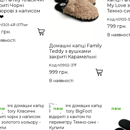
риті Чорні
My Love з
юрові з написом
Темно-си
❤️
Код n0105-
n1301-41f-077wr
799 грн.
 грн.
В наявност
явності
Домашні капці Family
Teddy з вушками
закриті Карамельні
Код n0902-37f
999 грн.
В наявності
ew
new
new