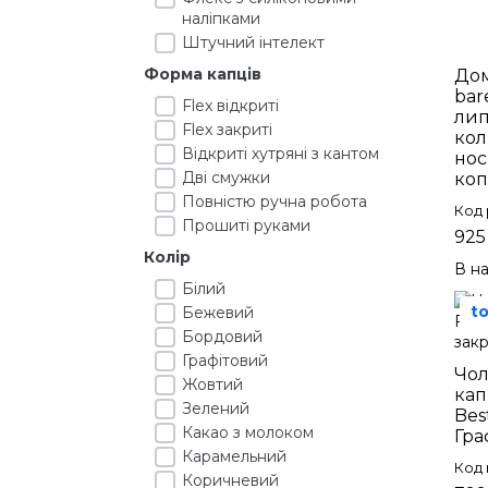
наліпками
Штучний інтелект
Форма капців
Дом
bar
Flex відкриті
лип
Flex закриті
кол
Відкриті хутряні з кантом
нос
Дві смужки
ко
Повністю ручна робота
Код 
Прошиті руками
925
Колір
В на
Білий
t
Бежевий
Бордовий
Графітовий
Чол
Жовтий
кап
Зелений
Bes
Какао з молоком
Гра
Карамельний
Код 
Коричневий