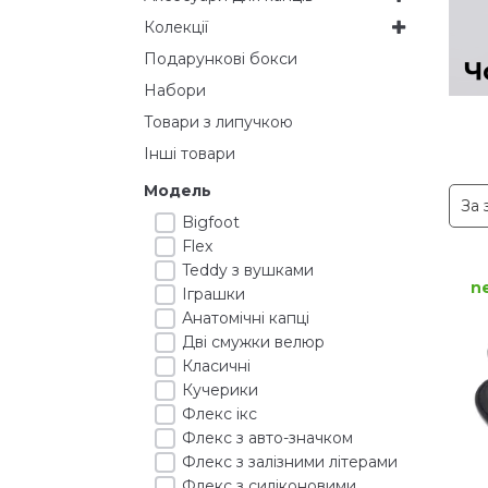
Колекції
Подарункові бокси
Набори
Товари з липучкою
Інші товари
Модель
Bigfoot
Flex
Teddy з вушками
n
Іграшки
Анатомічні капці
Дві смужки велюр
Класичні
Кучерики
Флекс ікс
Флекс з авто-значком
Флекс з залізними літерами
Флекс з силіконовими