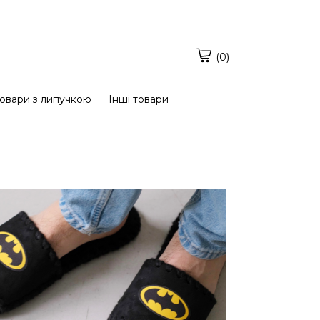
(0)
овари з липучкою
Інші товари