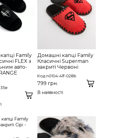
капці Family
Домашні капці Family
сичні FLEX з
Класичні Superman
ьним авто-
закриті Червоні
 RANGE
Код n0104-41f-028b
799 грн.
-35e
В наявності
і