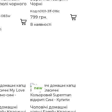
ятюлі чорного
Чорні
Код n0101-31f-016c
e-083w
799 грн.
В наявності
і
new
 домашні
Чоловічі домашні
ily Класичні
капці Family Класичні