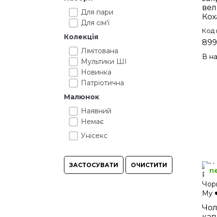
вел
Для пари
Кох
Для сім'ї
Код 
Колекція
899
Лімітована
В на
Мультики ШІ
Новинка
Патріотична
Малюнок
Наявний
Немає
Унісекс
ЗАСТОСУВАТИ
ОЧИСТИТИ
n
Чол
кап