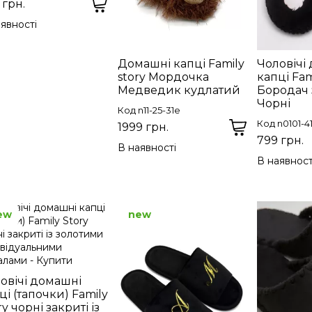
 грн.
явності
Домашні капці Family
Чоловічі
story Мордочка
капці Fam
Медведик кудлатий
Бородач 
Чорні
Код n11-25-31e
Код n0101-
1999 грн.
799 грн.
В наявності
В наявност
ew
new
овічі домашні
ці (тапочки) Family
ry чорні закриті із