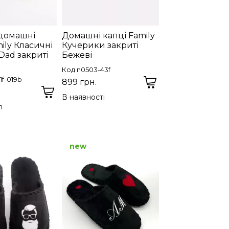
 домашні
Домашні капці Family
ily Класичні
Кучерики закриті
Dad закриті
Бежеві
Код n0503-43f
1f-019b
899 грн.
В наявності
і
new