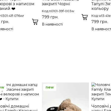
юрові з написом
закриті Чорні
Тапулі З
аний ❤️
кольору
Код n0101-39f-003w
n1301-41f-076wr
Код w13-41
799 грн.
 грн.
799 грн.
В наявності
явності
В наявност
ew
new
овічі домашні
Чоловічі
ці Family Класичні
капці Fam