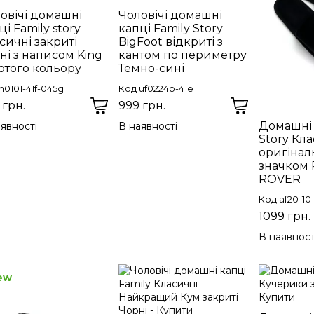
овічі домашні
Чоловічі домашні
ці Family story
капці Family Story
сичні закриті
BigFoot відкриті з
ні з написом King
кантом по периметру
отого кольору
Темно-сині
n0101-41f-045g
Код uf0224b-41e
 грн.
999 грн.
Домашні 
явності
В наявності
Story Кла
оригінал
значком
ROVER
Код af20-10
1099 грн.
В наявност
ew