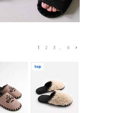
1
2
3
6
...
top