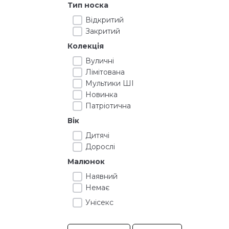
Тип носка
Відкритий
Закритий
Колекція
Вуличні
Лімітована
Мультики ШІ
Новинка
Патріотична
Вік
Дитячі
Дорослі
Малюнок
Наявний
Немає
Унісекс