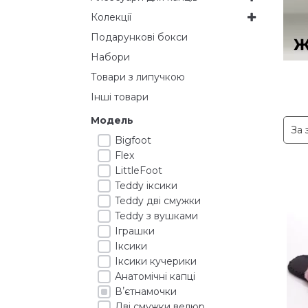
Колекції
Подарункові бокси
Набори
Товари з липучкою
Інші товари
Модель
Bigfoot
Flex
LittleFoot
Teddy іксики
Teddy дві смужки
Teddy з вушками
Іграшки
Іксики
Іксики кучерики
Анатомічні капці
Вʼєтнамочки
Дві смужки велюр