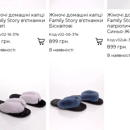
очі домашні капці
Жіночі домашні капці
Жіночі д
ily Story в'єтнамки
Family Story в'єтнамки
Family St
ті
Бісквітові
патріотич
Синьо-Жо
v02-16-37e
Код v02-06-37e
Код v02uk-
 грн.
899 грн.
899 грн.
явності
В наявності
В наявност