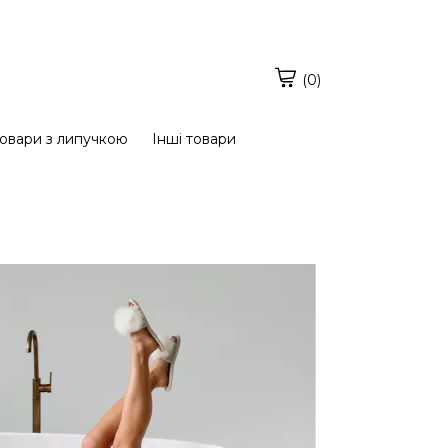
(0)
овари з липучкою
Інші товари