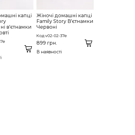
омашні капці
Жіночі домашні капці
ory
Family Story В'єтнамки
ні в'єтнамки
Червоні
вті
Код v02-02-37e
37e
899 грн.
В наявності
і