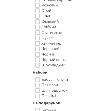
Рожевий
Сірий
Синій
Сливовий
Срібний
Фіолетовий
Фуксія
Хакі-мілітарі
Червоний
Чорний
Чорний велюр
Шоколадний
Набори
Бабуся і онуки
Для пари
Для подружок
Для сім'ї
На подарунок
Батькам