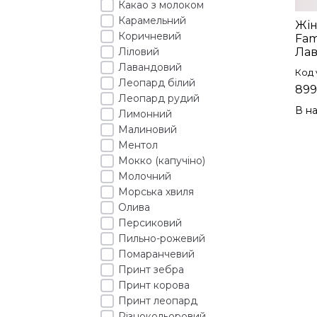
Какао з молоком
Карамельний
Жін
Коричневий
Fam
Ліловий
Лав
Лавандовий
Код 
Леопард білий
899
Леопард рудий
В на
Лимонний
Малиновий
Ментол
Мокко (капучіно)
Молочний
Морська хвиля
Олива
Персиковий
Пильно-рожевий
Помаранчевий
Принт зебра
Принт корова
Принт леопард
Різнокольоровий