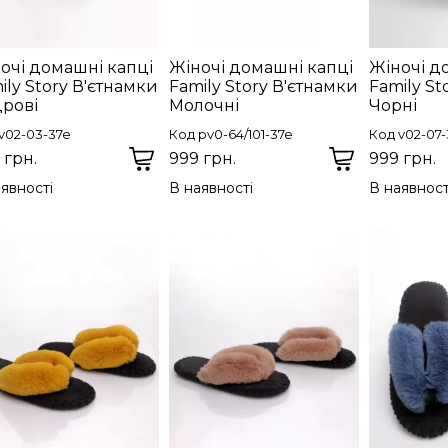
очі домашні капці
Жіночі домашні капці
Жіночі д
ily Story В'єтнамки
Family Story В'єтнамки
Family St
рові
Молочні
Чорні
v02-03-37e
Код pv0-64/101-37e
Код v02-07
 грн.
999 грн.
999 грн.
явності
В наявності
В наявност