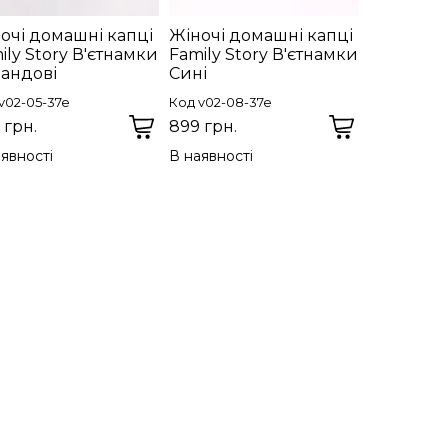
очі домашні капці
Жіночі домашні капці
ily Story В'єтнамки
Family Story В'єтнамки
андові
Сині
v02-05-37e
Код v02-08-37e
 грн.
899 грн.
явності
В наявності