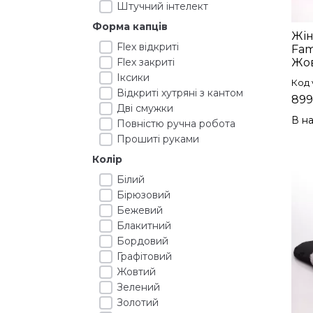
Штучний інтелект
Форма капців
Жін
Flex відкриті
Fam
Flex закриті
Жов
Іксики
Код 
Відкриті хутряні з кантом
899
Дві смужки
В на
Повністю ручна робота
Прошиті руками
Колір
Білий
Бірюзовий
Бежевий
Блакитний
Бордовий
Графітовий
Жовтий
Зелений
Золотий