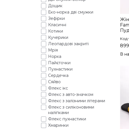
Дощик
Еко-норка дві смужки
Зефірки
Жін
Класичні
Fam
Пуд
Котики
Кучерики
Код 
Леопардові закриті
899
Мрія
В на
Норка
Пайєточки
Пухнастики
Сердечка
Сяйво
Флекс ікс
Флекс з авто-значком
Флекс з залізними літерами
Флекс з силіконовими
наліпками
Флекс пухнастики
Хмаринки