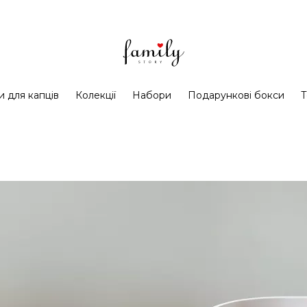
и для капців
Колекції
Набори
Подарункові бокси
Т