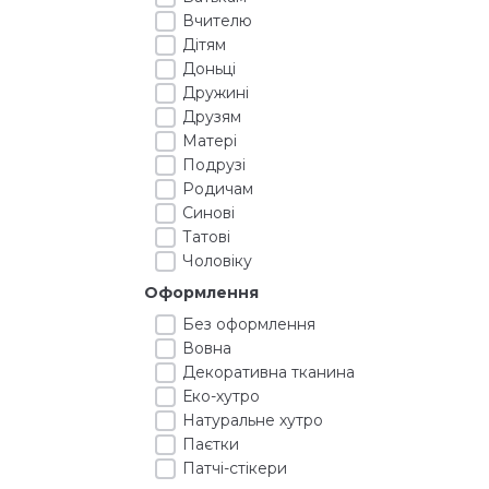
Вчителю
Дітям
Доньці
Дружині
Друзям
Матері
Подрузі
Родичам
Синові
Татові
Чоловіку
Оформлення
Без оформлення
Вовна
Декоративна тканина
Еко-хутро
Натуральне хутро
Паєтки
Патчі-стікери