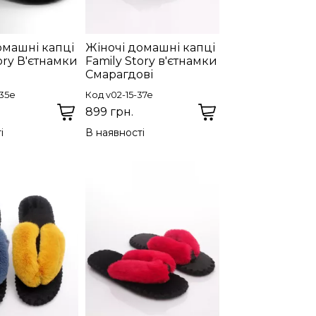
омашні капці
Жіночі домашні капці
ory В'єтнамки
Family Story в'єтнамки
Смарагдові
-35e
Код v02-15-37e
899 грн.
і
В наявності